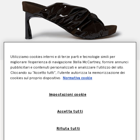
Utilizziamo cookies interni e di terze parti e tecnologie simili per
migliorare l’esperienza di navigazione Stella McCartney, fornire annunci
pubblicitari e contenuti personalizzati e analizzare l’utilizzo del sito.
Sabot intrecciati in Alter Mat Terra
Cliccando su “Accetto tutti”, l’utente autorizza la memorizzazione dei
Prezzo ridotto da
a
CHF715.00
CHF429.00
cookies sul proprio dispositivo.
Normativa cookie
Impostazioni cookie
Colore
Nero ebano
Accetta tutti
selezionato
Rifiuta tutti
Seleziona la dimensione (Italian)