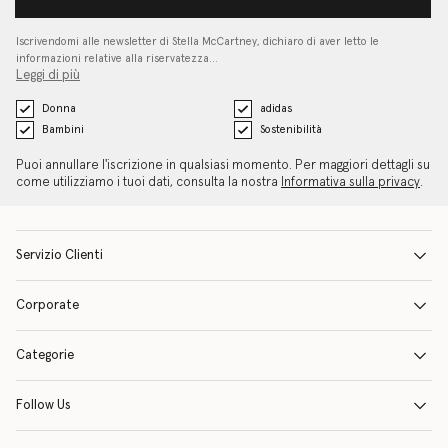
Iscrivendomi alle newsletter di Stella McCartney, dichiaro di aver letto le
informazioni relative alla riservatezza…
Leggi di più
Donna
adidas
Bambini
Sostenibilità
Puoi annullare l'iscrizione in qualsiasi momento. Per maggiori dettagli su
come utilizziamo i tuoi dati, consulta la nostra
Informativa sulla privacy
.
Servizio Clienti
Corporate
Categorie
Follow Us