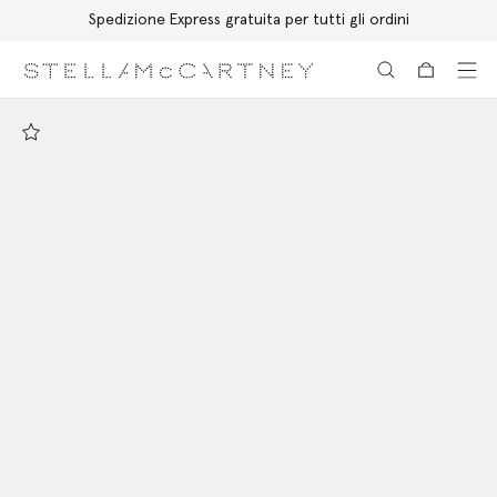
Spedizione Express gratuita per tutti gli ordini
Passa al contenuto principale
Passa al contenuto del footer