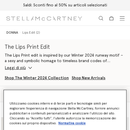
Saldi: Sconti fino al 50% su articoli selezionati
Passa al contenuto principale
Passa al contenuto del footer
DONNA
Lips Edit (2)
The Lips Print Edit
The Lips Print edit is inspired by our Winter 2024 runway motif –
a sexy and symbolic homage to timeless brand codes of
womanhood, sensuality and activism. The presentation was led by
Leggi di più
a message from Mother Earth, with Stella serving as the voice of
the planet.
Shop The Winter 2024 Collection
Shop New Arrivals
This includes a strong-shouldered and drape-sleeved t-shirt in
Filtra
organic cotton, inspired by a piece worn by Stella’s mother, Linda
Ordina
McCartney,
vegan shoes
and iconic Falabella bags hand-appliquéd
Utilizziamo cookies interni e di terze parti e tecnologie simili per
with lead-free crystal-lined lips, dresses spun forest-friendly
migliorare l’esperienza di navigazione Stella McCartney, fornire annunci
Vista modello
Vista prodotto
viscose mesh and chunky, RWS and RAS-certified knitwear.
pubblicitari e contenuti personalizzati e analizzare l’utilizzo del sito.
Cliccando su “Accetto tutti”, l’utente autorizza la memorizzazione dei
Shop the Lips Print edit below.
cookies sul proprio dispositivo.
Normativa cookie