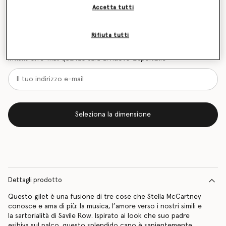
Accetta tutti
Tabella delle taglie
Rifiuta tutti
Scopri in anteprima quando sarà di nuovo disponibile
l’articolo
Inviami un’e-mail quando sarà di nuovo disponibile
Seleziona la dimensione
Dettagli prodotto
Questo gilet è una fusione di tre cose che Stella McCartney
conosce e ama di più: la musica, l’amore verso i nostri simili e
la sartorialità di Savile Row. Ispirato ai look che suo padre
esibiva sul palco, questo splendido capo è sapientemente