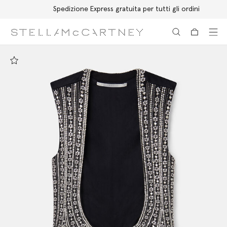
Spedizione Express gratuita per tutti gli ordini
Passa al contenuto principale
Passa al contenuto del footer