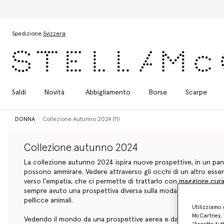
Passa al contenuto principale
Passa al contenuto del footer
Spedizione
Svizzera
Saldi
Novità
Abbigliamento
Borse
Scarpe
DONNA
Collezione Autunno 2024 (11)
Collezione autunno 2024
La collezione autunno 2024 ispira nuove prospettive, in un pano
possono ammirare. Vedere attraverso gli occhi di un altro esser
verso l'empatia, che ci permette di trattarlo con maggiore cur
sempre avuto una prospettiva diversa sulla moda: non abbiamo ma
pellicce animali.
Utilizziamo 
McCartney, f
Vedendo il mondo da una prospettive aerea e da diversi punti di 