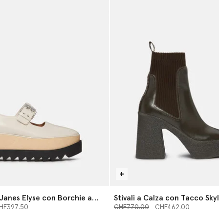
Janes Elyse con Borchie a
Stivali a Calza con Tacco Sky
 da
Prezzo ridotto da
a
HF397.50
CHF770.00
CHF462.00