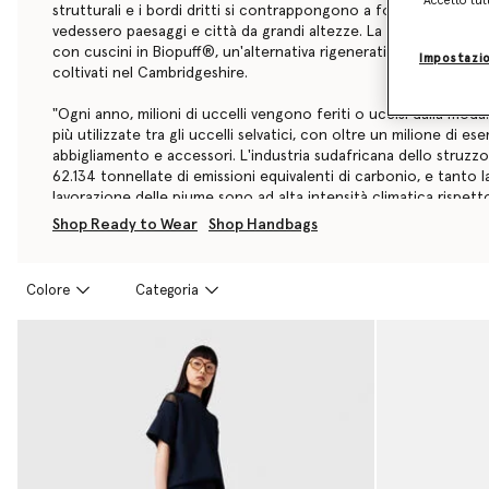
“Accetto tut
strutturali e i bordi dritti si contrappongono a forme fluide e a
vedessero paesaggi e città da grandi altezze. La collezione au
con cuscini in Biopuff®, un'alternativa rigenerativa alla piuma d
Impostazio
coltivati nel Cambridgeshire.
"Ogni anno, milioni di uccelli vengono feriti o uccisi dalla mod
più utilizzate tra gli uccelli selvatici, con oltre un milione di e
abbigliamento e accessori. L'industria sudafricana dello struz
62.134 tonnellate di emissioni equivalenti di carbonio, e tanto
lavorazione delle piume sono ad alta intensità climatica rispetto
struzzo.
Shop Ready to Wear
Shop Handbags
Questa stagione, il 93% del nostro prêt-à-porter di lusso è rea
responsabili, tra cui viscosa rispettosa delle foreste, cotone e s
Colore
Categoria
GOTS, canapa MAEKO®, nylon, poliestere e cotone riciclati, cac
RAS e lana RWS provenienti da fonti tracciabili. Il ricamo compr
Acquista la collezione Stella McCartney autunno 2024 qui sott