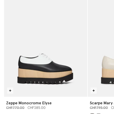
Zeppe Monocrome Elyse
Scarpe Mary 
Prezzo ridotto da
a
Prezzo ridotto
Stella
a
CHF770.00
CHF385.00
CHF795.00
C