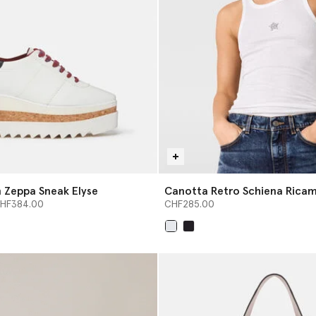
 Zeppa Sneak Elyse
Canotta Retro Schiena Rica
 da
Cristalli
HF384.00
CHF285.00
selezionato