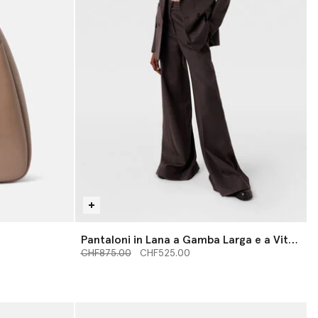
Pantaloni in Lana a Gamba Larga e a Vita
Prezzo ridotto da
Alta
a
CHF875.00
CHF525.00