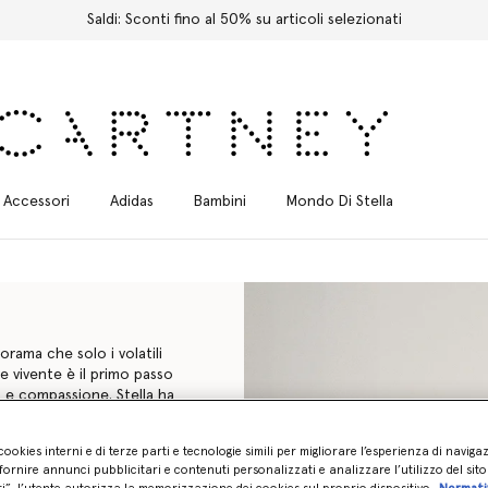
Spedizione Express gratuita per tutti gli ordini
Accessori
Adidas
Bambini
Mondo Di Stella
rama che solo i volatili
e vivente è il primo passo
a e compassione. Stella ha
i utilizzato pelli, piume e
cookies interni e di terze parti e tecnologie simili per migliorare l’esperienza di naviga
ornire annunci pubblicitari e contenuti personalizzati e analizzare l’utilizzo del sit
vista, le costruzioni