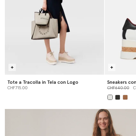
Tote a Tracolla in Tela con Logo
Sneakers con
Prezzo ridotto
a
CHF715.00
CHF640.00
C
selezionato