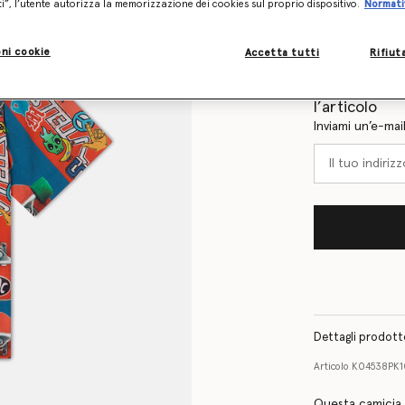
ti”, l’utente autorizza la memorizzazione dei cookies sul proprio dispositivo.
Normati
Tabella delle tag
ni cookie
Accetta tutti
Rifiut
Scopri in ant
l’articolo
Inviami un’e-mai
Dettagli prodot
Articolo
K04538PK1
Questa camicia 