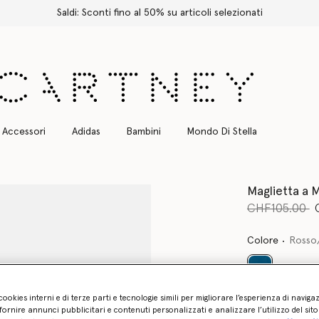
Spedizione Express gratuita per tutti gli ordini
Accessori
Adidas
Bambini
Mondo Di Stella
Maglietta a
Prezzo ridot
a
CHF105.00
Colore
Rosso
selezionato
cookies interni e di terze parti e tecnologie simili per migliorare l’esperienza di naviga
ornire annunci pubblicitari e contenuti personalizzati e analizzare l’utilizzo del sit
Seleziona la di