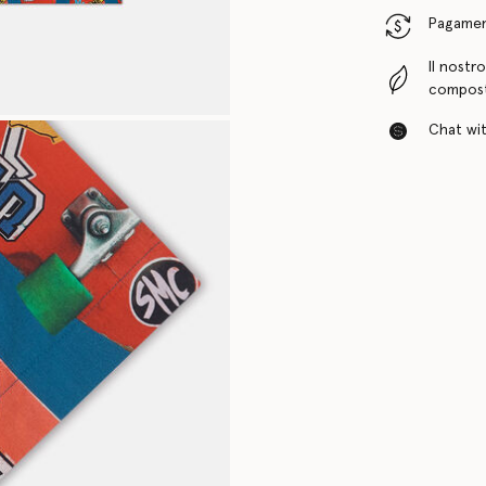
Pagamenti
Il nostr
compost
Chat with