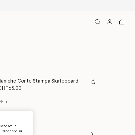
 Maniche Corte Stampa Skateboard
to da
CHF63.00
/Blu
zione Stella
o. Cliccando su
mensione