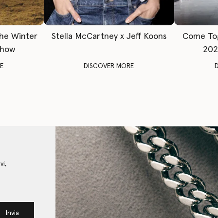
The Winter
Stella McCartney x Jeff Koons
Come To
Show
202
E
DISCOVER MORE
vi,
Invia