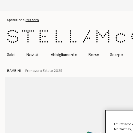
Passa al contenuto principale
Passa al contenuto del footer
Spedizione
Svizzera
Saldi
Novità
Abbigliamento
Borse
Scarpe
BAMBINI
Primavera Estate 2025
Utilizziamo 
McCartney, f