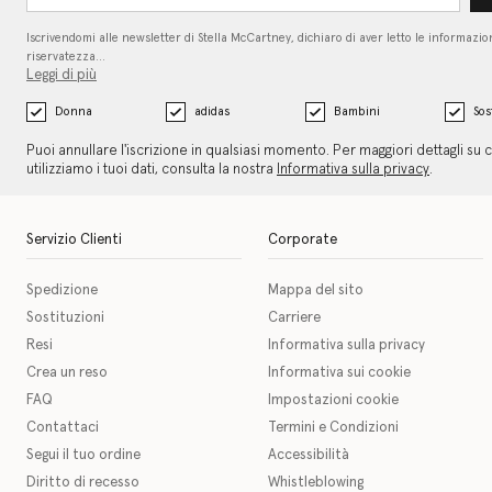
Iscrivendomi alle newsletter di Stella McCartney, dichiaro di aver letto le informazion
riservatezza…
Leggi di più
Donna
adidas
Bambini
Sos
Puoi annullare l'iscrizione in qualsiasi momento. Per maggiori dettagli su
utilizziamo i tuoi dati, consulta la nostra
Informativa sulla privacy
.
Servizio Clienti
Corporate
Spedizione
Mappa del sito
Sostituzioni
Carriere
Resi
Informativa sulla privacy
Crea un reso
Informativa sui cookie
FAQ
Impostazioni cookie
Contattaci
Termini e Condizioni
Segui il tuo ordine
Accessibilità
Diritto di recesso
Whistleblowing