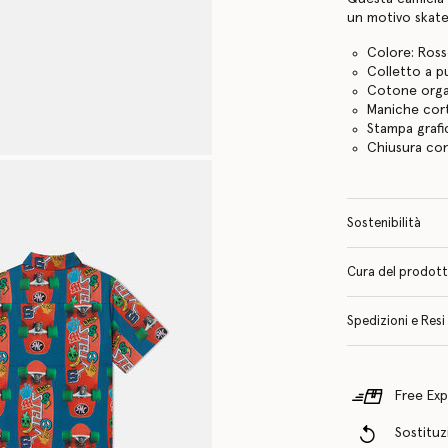
un motivo skate
Colore: Ros
Colletto a p
Cotone org
Maniche cor
Stampa grafi
Chiusura co
Sostenibilità
Cura del prodotto 
Spedizioni e Resi
Free Exp
Sostituzi