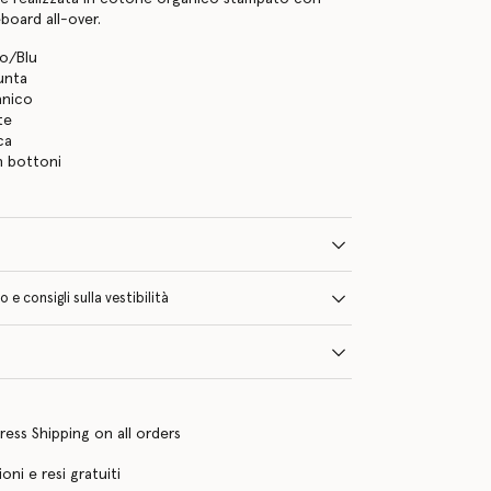
board all-over.
so/Blu
unta
anico
te
ca
n bottoni
e consigli sulla vestibilità
ress Shipping on all orders
oni e resi gratuiti