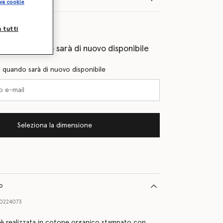
va cookie
lie
a tutti
eprima quando sarà di nuovo disponibile
l quando sarà di nuovo disponibile
Seleziona la dimensione
to
0224073
è realizzata in cotone organico stampato con