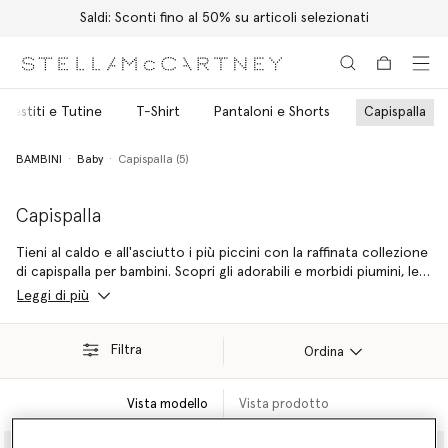
Spedizione Express gratuita per tutti gli ordini
Passa al contenuto principale
Passa al contenuto del footer
Vestiti e Tutine
T-Shirt
Pantaloni e Shorts
Capispalla
BAMBINI
Baby
Capispalla (5)
Capispalla
Tieni al caldo e all'asciutto i più piccini con la raffinata collezione
di capispalla per bambini. Scopri gli adorabili e morbidi piumini, le
colorate tute da sci e i divertenti impermeabili.
Leggi di più
Filtra
Ordina
Vista modello
Vista prodotto