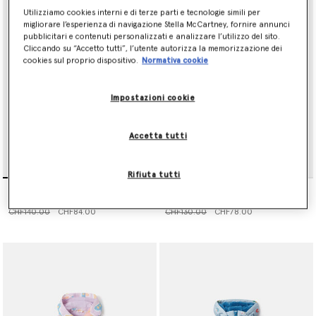
Utilizziamo cookies interni e di terze parti e tecnologie simili per
migliorare l’esperienza di navigazione Stella McCartney, fornire annunci
pubblicitari e contenuti personalizzati e analizzare l’utilizzo del sito.
Cliccando su “Accetto tutti”, l’utente autorizza la memorizzazione dei
cookies sul proprio dispositivo.
Normativa cookie
Impostazioni cookie
Accetta tutti
Rifiuta tutti
Giacca in Denim con
Impermeabile con
Ricamo Grafica Musicale
Cappuccio e Stampa
Floreale
Prezzo ridotto da
a
Prezzo ridotto da
a
CHF140.00
CHF84.00
CHF130.00
CHF78.00