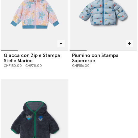
Giacca con Zip e Stampa
Piumino con Stampa
Stelle Marine
Supereroe
Prezzo ridotto da
a
CHF130.00
CHF78.00
CHF156.00