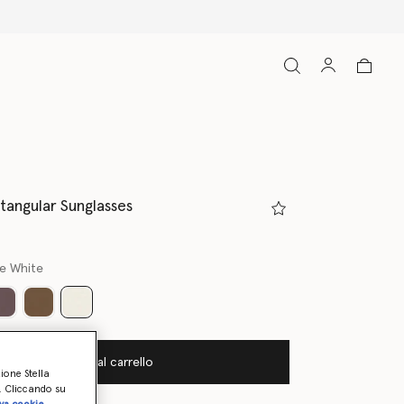
ctangular Sunglasses
ne White
selezionato
Aggiungi al carrello
zione Stella
o. Cliccando su