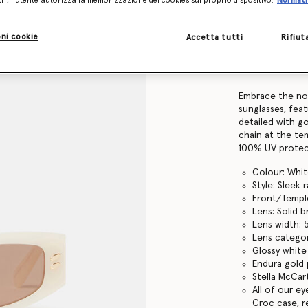
ti”, l’utente autorizza la memorizzazione dei cookies sul proprio dispositivo.
Normati
Find in store
ni cookie
Accetta tutti
Rifiut
Dettagli prodot
Articolo
910030PE
Embrace the nou
sunglasses, feat
detailed with g
chain at the te
100% UV protec
Colour: Whi
Style: Sleek 
Front/Temple
Lens: Solid 
Lens width:
Lens categor
Glossy white
Endura gold 
Stella McCar
All of our e
Croc case, r