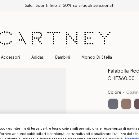
Spedizione Express gratuita per tutti gli ordini
Accessori
Adidas
Bambini
Mondo Di Stella
Falabella Re
CHF360.00
Colore
Opali
cookies interni e di terze parti e tecnologie simili per migliorare l’esperienza di naviga
ornire annunci pubblicitari e contenuti personalizzati e analizzare l’utilizzo del sit