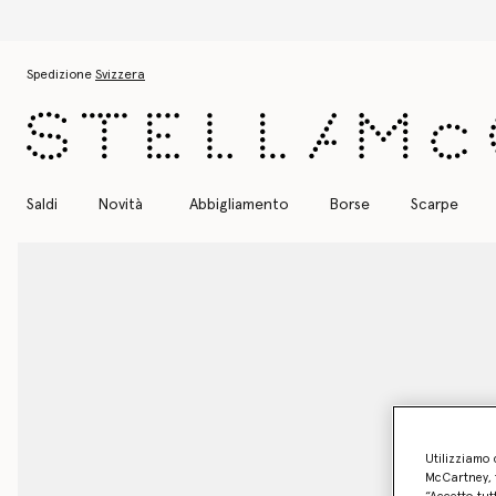
Passa al contenuto principale
Passa al contenuto del footer
Spedizione
Svizzera
Saldi
Novità
Abbigliamento
Borse
Scarpe
Utilizziamo 
McCartney, f