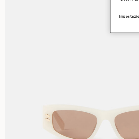
“Accetto tut
Impostazio