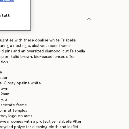
va cookie
a tutti
to
00019075U
ghties with these opaline white Falabella
uring a nostalgic, abstract racer frame
old pins and an oversized diamond-cut Falabella
mples. Solid brown, bio-based lenses offer
tion.
te
racer
: Glossy opaline white
brown
 52mm
y: 3
 acetate frame
pins at temples
tney logo on arms
yewear comes with a protective Falabella Alter
ecycled polyester cleaning cloth and leaflet