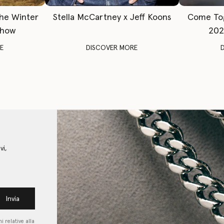
The Winter
Stella McCartney x Jeff Koons
Come To
Show
202
E
DISCOVER MORE
vi,
Invia
i relative alla