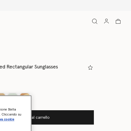
d Rectangular Sunglasses
onato
zione Stella
o. Cliccando su
Aggiungi al carrello
va cookie