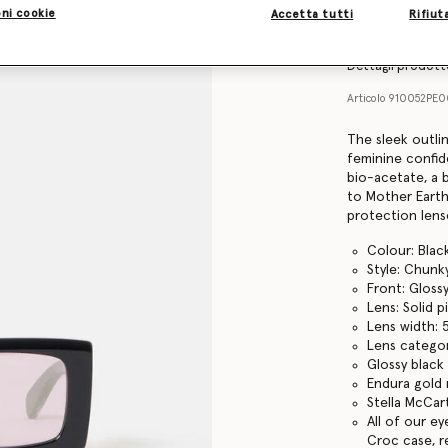
Find in store
ni cookie
Accetta tutti
Rifiut
Dettagli prodot
Articolo
910052PE0
The sleek outli
feminine confid
bio-acetate, a b
to Mother Earth
protection lens
Colour: Blac
Style: Chunk
Front: Gloss
Lens: Solid p
Lens width:
Lens categor
Glossy black
Endura gold 
Stella McCar
All of our e
Croc case, r