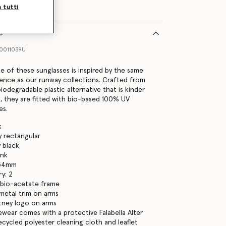
a tutti
to
0011039U
ne of these sunglasses is inspired by the same
ence as our runway collections. Crafted from
iodegradable plastic alternative that is kinder
, they are fitted with bio-based 100% UV
es.
k
y rectangular
y black
ink
 54mm
y: 2
 bio-acetate frame
metal trim on arms
tney logo on arms
yewear comes with a protective Falabella Alter
ecycled polyester cleaning cloth and leaflet