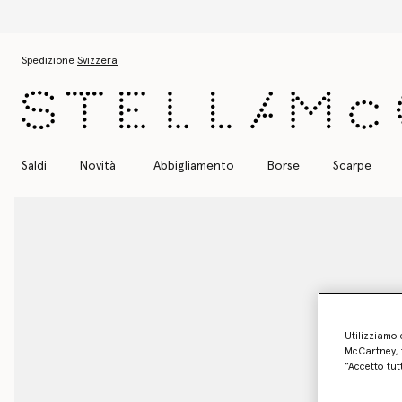
Saldi: Sconti fino al 50% su articoli s
Passa al contenuto principale
Passa al contenuto del footer
Spedizione
Svizzera
Saldi
Novità
Abbigliamento
Borse
Scarpe
Utilizziamo 
McCartney, f
“Accetto tut