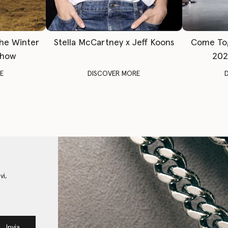
The Winter
Stella McCartney x Jeff Koons
Come To
Show
202
E
DISCOVER MORE
vi,
Invia