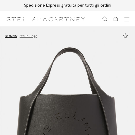
Spedizione Express gratuita per tutti gli ordini
Passa al contenuto principale
Passa al contenuto del footer
DONNA
Stella Logo