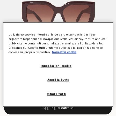
Utilizziamo cookies interni e di terze parti e tecnologie simili per
migliorare l’esperienza di navigazione Stella McCartney, fornire annunci
pubblicitari e contenuti personalizzati e analizzare l’utilizzo del sito.
Cliccando su “Accetto tutti”, l’utente autorizza la memorizzazione dei
cookies sul proprio dispositivo.
Normativa cookie
Occhiali da Sole Quadrati Spessi Cat Eye
Prezzo ridotto da
a
CHF320.00
CHF160.00
Impostazioni cookie
Accetta tutti
Colore
Cioccolato scuro traslucido e oro
Rifiuta tutti
selezionato
Aggiungi al carrello