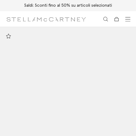
Saldi: Sconti fino al 50% su articoli selezionati
Passa al contenuto principale
Passa al contenuto del footer