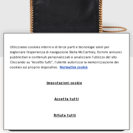
Utilizziamo cookies interni e di terze parti e tecnologie simili per
migliorare l’esperienza di navigazione Stella McCartney, fornire annunci
pubblicitari e contenuti personalizzati e analizzare l’utilizzo del sito.
Cliccando su “Accetto tutti”, l’utente autorizza la memorizzazione dei
Borsa Tote Mini Falabella
cookies sul proprio dispositivo.
Normativa cookie
CHF980.00
Impostazioni cookie
Colore
BLACK
Accetta tutti
selezionato
Rifiuta tutti
Aggiungi al carrello