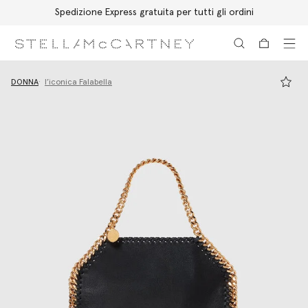
Spedizione Express gratuita per tutti gli ordini
Passa al contenuto principale
Passa al contenuto del footer
DONNA
l’iconica Falabella