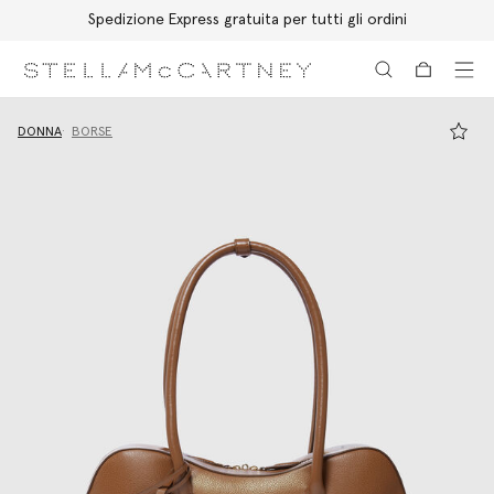
Spedizione Express gratuita per tutti gli ordini
Passa al contenuto principale
Passa al contenuto del footer
DONNA
BORSE