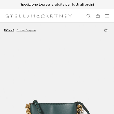
Spedizione Express gratuita per tutti gli ordini
Passa al contenuto principale
Passa al contenuto del footer
DONNA
Borsa Frayme