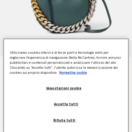
Utilizziamo cookies interni e di terze parti e tecnologie simili per
migliorare l’esperienza di navigazione Stella McCartney, fornire annunci
pubblicitari e contenuti personalizzati e analizzare l’utilizzo del sito.
Borsa a spalla piccola Frayme
Cliccando su “Accetto tutti”, l’utente autorizza la memorizzazione dei
Prezzo ridotto da
a
CHF1,330.00
CHF532.00
cookies sul proprio dispositivo.
Normativa cookie
Impostazioni cookie
Colore
Verde bosco
Accetta tutti
selezionato
Scopri in anteprima quando sarà di nuovo disponibile
Rifiuta tutti
l’articolo
Inviami un’e-mail quando sarà di nuovo disponibile