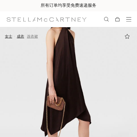
所有订单均享受免费速递服务
跳转至主要内容
跳转至脚注内容
女士
成衣
连衣裙