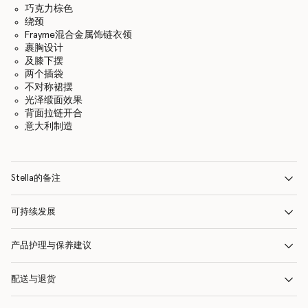
巧克力棕色
绕颈
Frayme混合金属饰链衣领
裹胸设计
及膝下摆
两个插袋
不对称裙摆
光泽缎面效果
背面拉链开合
意大利制造
Stella的备注
可持续发展
产品护理与保养建议
配送与退货