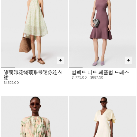
雏菊印花绕颈系带迷你连衣
컴팩트 니트 페플럼 드레스
裙
价格从
下降至
$1,775.00
$887.50
$1,355.00