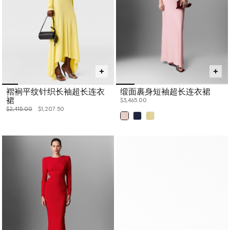
褶裥平纹针织长袖超长连衣
缎面裹身短袖超长连衣裙
裙
$3,465.00
价格从
下降至
$2,415.00
$1,207.50
已选