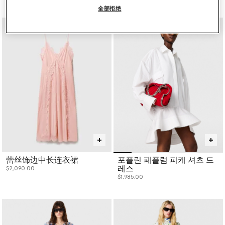
全部拒绝
蕾丝饰边中长连衣裙
포플린 페플럼 피케 셔츠 드
레스
$2,090.00
$1,985.00