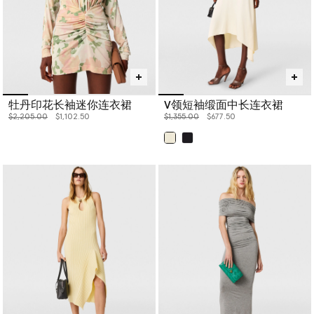
牡丹印花长袖迷你连衣裙
V领短袖缎面中长连衣裙
价格从
下降至
价格从
下降至
$2,205.00
$1,102.50
$1,355.00
$677.50
已选