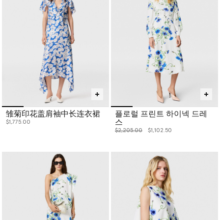
雏菊印花盖肩袖中长连衣裙
플로럴 프린트 하이넥 드레
스
$1,775.00
价格从
下降至
$2,205.00
$1,102.50