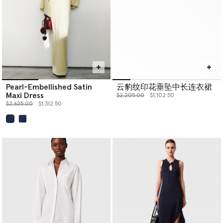
Pearl-Embellished Satin
云豹纹印花垂坠中长连衣裙
Maxi Dress
价格从
下降至
$2,205.00
$1,102.50
价格从
下降至
$2,625.00
$1,312.50
已选