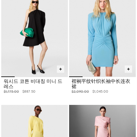
워시드 코튼 비대칭 미니 드
褶裥平纹针织长袖中长连衣
레스
裙
价格从
下降至
价格从
下降至
$1,775.00
$887.50
$2,090.00
$1,045.00