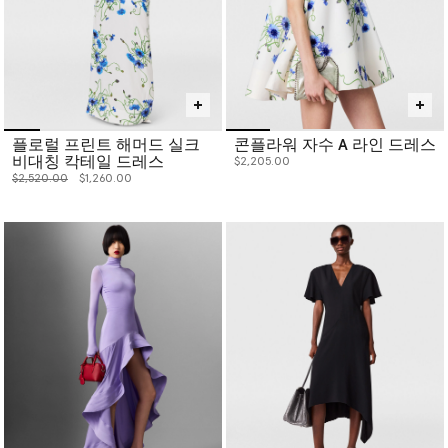
플로럴 프린트 해머드 실크
콘플라워 자수 A 라인 드레스
비대칭 칵테일 드레스
$2,205.00
价格从
下降至
$2,520.00
$1,260.00