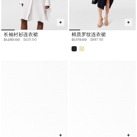
长袖衬衫连衣裙
棉质罗纹连衣裙
价格从
下降至
价格从
下降至
$1,250.00
$625.00
$1,775.00
$887.50
已选