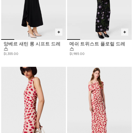
앙베르 새틴 롱 시프트 드레
메쉬 트위스트 플로럴 드레
스
스
$1,355.00
$1,985.00