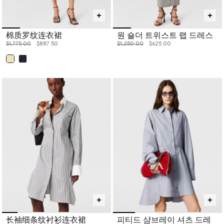
棉质罗纹连衣裙
원 숄더 트위스트 랩 드레스
价格从
下降至
价格从
下降至
$1,775.00
$887.50
$1,250.00
$625.00
已选
长袖细条纹衬衫连衣裙
피티드 샴브레이 셔츠 드레