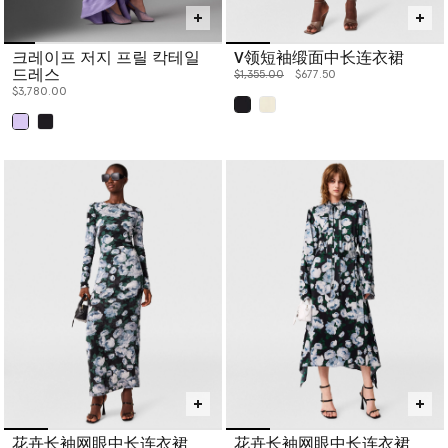
크레이프 저지 프릴 칵테일
V领短袖缎面中长连衣裙
드레스
价格从
下降至
$1,355.00
$677.50
$3,780.00
已选
已选
花卉长袖网眼中长连衣裙
花卉长袖网眼中长连衣裙