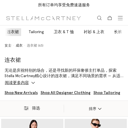
所有订单均享受免费速递服务
跳转至主要内容
跳转至脚注内容
连衣裙
Tailoring
卫衣 & T 恤
衬衫 & 上衣
长裤
女士
成衣
连衣裙 (63)
连衣裙
无论是庆祝特别的场合，还是寻找新的环保奢侈主打单品，探索
Stella McCartney精心设计的连衣裙，满足不同场景的需求 — 从适
合红毯的长裙到在结构与柔美之间流畅转换的中长连衣裙，再到兼
阅读更多内容
具优雅与天真的俏皮迷你连衣裙，每一款都是您衣橱中的理想之
选。
Shop New Arrivals
Shop All Designer Clothing
Shop Tailoring
从隽永百搭、日夜皆宜的连衣裙到适合特别场合穿着的礼服，每件
筛选
裙装都与我们的奢华纯素手袋和无动物伤害鞋履和谐搭配，将您的
排序
环保奢华造型提升至全新高度。
Stella Mc Cartney连衣裙将大自然的馈赠与前沿创新相结合，打造