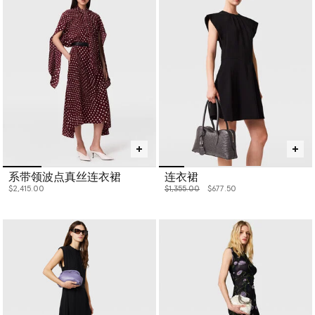
出业内备受欢迎的环保奢侈单品。流线型廓形由工匠采用优质环保
材料精心打造，不会对地球母亲造成伤害。
请在下方选购Stella McCartney连衣裙。
系带领波点真丝连衣裙
连衣裙
价格从
下降至
$2,415.00
$1,355.00
$677.50