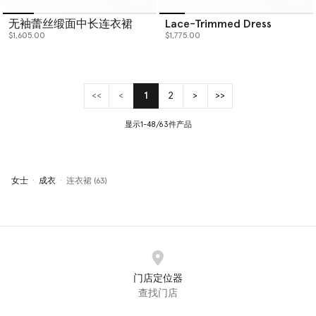
无袖蕾丝缎面中长连衣裙
Lace-Trimmed Dress
$1,605.00
$1,775.00
<<
<
1
2
>
>>
(current)
显示1-48/63件产品
女士
成衣
连衣裙 (63)
门店定位器
查找门店