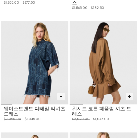
스
价格从
下降至
$1,355.00
$677.50
价格从
下降至
$1,565.00
$782.50
웨이스트밴드 디테일 티셔츠
워시드 코튼 페플럼 셔츠 드
드레스
레스
价格从
下降至
价格从
下降至
$2,090.00
$1,045.00
$2,090.00
$1,045.00