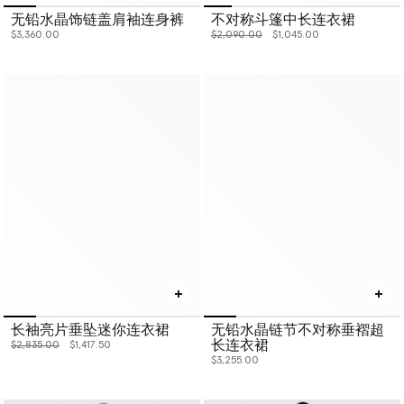
无铅水晶饰链盖肩袖连身裤
不对称斗篷中长连衣裙
价格从
下降至
$3,360.00
$2,090.00
$1,045.00
长袖亮片垂坠迷你连衣裙
无铅水晶链节不对称垂褶超
长连衣裙
价格从
下降至
$2,835.00
$1,417.50
$3,255.00