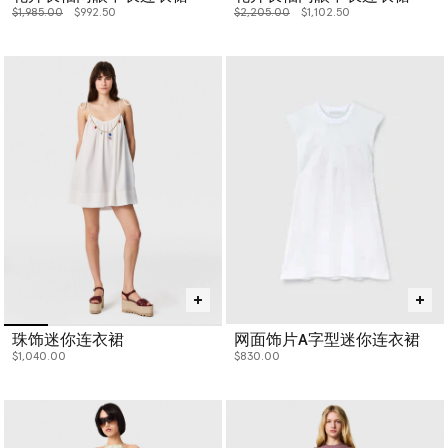
价格从
下降至
价格从
下降至
$1,985.00
$992.50
$2,205.00
$1,102.50
珠饰迷你连衣裙
网面饰片A字型迷你连衣裙
$1,040.00
$830.00