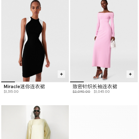
Miracle迷你连衣裙
致密针织长袖连衣裙
价格从
下降至
$1,315.00
$2,090.00
$1,045.00