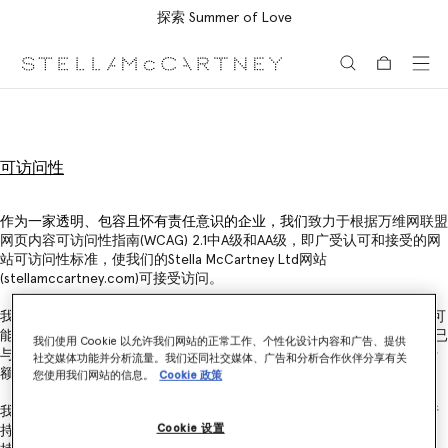
探索 Summer of Love
跳转至主要内容
跳转至脚注内容
可访问性
作为一家透明、包容且怀有责任意识的企业，我们
致力于根据万维网联盟
网页内容可访问性指南(WCAG) 2.1中A级和AA级，即广受认可和接受的网
站可访问性标准，使我们的Stella McCartney Ltd网站
(stellamccartney.com)可接受访问。
我们的职责在于确保网站的设计、开发和运营基本符合WCAG，并为尽可
能广泛的受众提供可访问的平台，无论其能力、性能或技术如何。我们已
我们使用 Cookie 以允许我们网站的正常工作、个性化设计内容和广告、提供
与ESSENTIAL Accessibility展开合作，对我们的可访问性计划和治理进行
社交媒体功能并分析流量。我们还同社交媒体、广告和分析合作伙伴分享有关
额外的管理监督。
您使用我们网站的信息。
Cookie 政策
我们的可访问性计划依从最佳实践对Stella McCartney Ltd旗下网站进行
Cookie 设置
持续评估，并受到包括辅助技术用户在内的多方可访问性专家团队的支