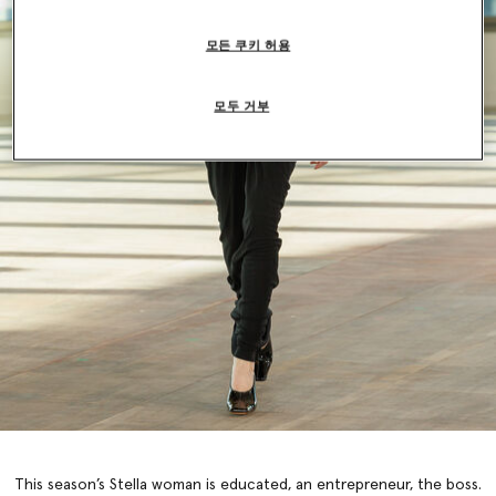
모든 쿠키 허용
모두 거부
This season’s Stella woman is educated, an entrepreneur, the boss.