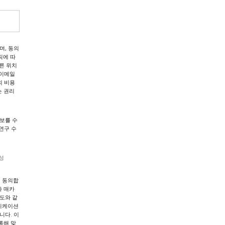
며, 동의
칙에 따
른 위치
 이메일
도의 비용
는 권리
보를 수
연구 수
성
데 동의합
라 매카
도와 같
뮤니케이션
니다. 이
통해 맞