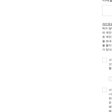
이메
개인정보
하지 않
라 개인
로 개인정
을 보내거나
을 들이
가 있다
스
신
행
스
니
트
은
채
에