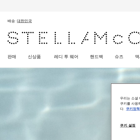
메인 콘텐츠로 건너뛰기
풋터 콘텐츠로 건너뛰기
배송:
대한민국
판매
신상품
레디 투 웨어
핸드백
슈즈
액
우리는 소셜 
쿠키를 사용하
다.
쿠키정책
쿠키 설정