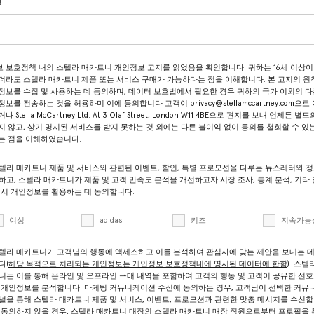
일
 보호정책 내의 스텔라 매카트니 개인정보 고지를 읽었음을 확인합니다
. 귀하는 16세 이상이
더라도 스텔라 매카트니 제품 또는 서비스 구매가 가능하다는 점을 이해합니다. 본 고지의 원
정보를 수집 및 사용하는 데 동의하며, 데이터 보호법에서 필요한 경우 귀하의 국가 이외의 다
보를 전송하는 것을 허용하며 이에 동의합니다 고객이 privacy@stellamccartney.com으로
 Stella McCartney Ltd. At 3 Olaf Street, London W11 4BE으로 편지를 보내 언제든 별
지 않고, 상기 명시된 서비스를 받지 못하는 것 외에는 다른 불이익 없이 동의를 철회할 수 있
는 점을 이해하였습니다.
텔라 매카트니 제품 및 서비스와 관련된 이벤트, 할인, 특별 프로모션을 다루는 뉴스레터와 정
하고, 스텔라 매카트니가 제품 및 고객 만족도 분석을 개선하고자 시장 조사, 통계 분석, 기타 
 시 개인정보를 활용하는 데 동의합니다.
여성
adidas
키즈
지속가능
텔라 매카트니가 고객님의 행동에 액세스하고 이를 분석하여 관심사에 맞는 제안을 보내는 
다(
해당 목적으로 처리되는 개인정보는 개인정보 보호정책내에 명시된 데이터에 한함
). 스텔
니는 이를 통해 온라인 및 오프라인 구매 내역을 포함하여 고객의 행동 및 고객이 공유한 선호
 개인정보를 분석합니다. 마케팅 커뮤니케이션 수신에 동의하는 경우, 고객님이 선택한 커
널을 통해 스텔라 매카트니 제품 및 서비스, 이벤트, 프로모션과 관련한 맞춤 메시지를 수신합
 동의하지 않을 경우, 스텔라 매카트니 매장의 스텔라 매카트니 매장 직원으로부터 프로필을 