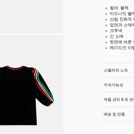
컬러: 블랙
미드나잇 블
산림 친화적 
앞면과 소매에
크루넥
긴 소매
뒷면에 버튼 
메이드인 이
스텔라의 노트
지속가능성
제품 관리 & 핏 
배송 및 반품