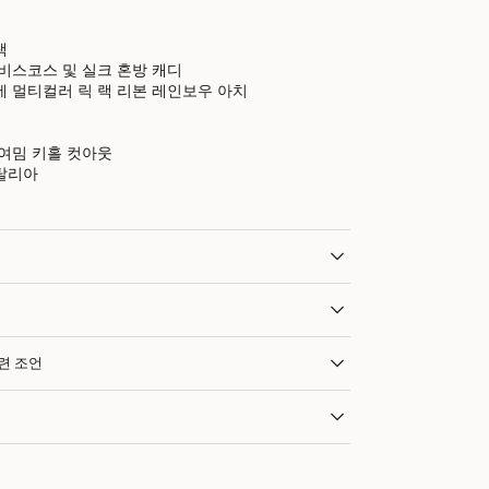
랙
비스코스 및 실크 혼방 캐디
 멀티컬러 릭 랙 리본 레인보우 아치
여밈 키홀 컷아웃
탈리아
관련 조언