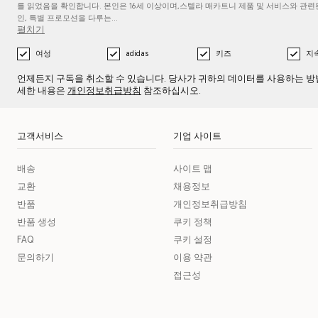
를
읽었음을 확인합니다. 본인은 16세 이상이며,스텔라 매카트니 제품 및 서비스와 관련된
인, 특별 프로모션을 다루는…
펼치기
여성
adidas
키즈
지
언제든지 구독을 취소할 수 있습니다. 당사가 귀하의 데이터를 사용하는 방
세한 내용은
개인정보취급방침
참조하십시오.
고객서비스
기업 사이트
배송
사이트 맵
교환
채용정보
반품
개인정보취급방침
반품 생성
쿠키 정책
FAQ
쿠키 설정
문의하기
이용 약관
접근성