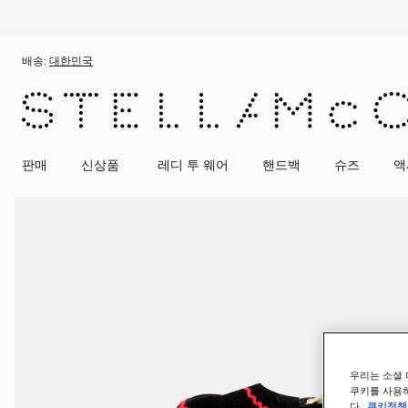
메인 콘텐츠로 건너뛰기
풋터 콘텐츠로 건너뛰기
배송:
대한민국
판매
신상품
레디 투 웨어
핸드백
슈즈
액
우리는 소셜 
쿠키를 사용하
다.
쿠키정책