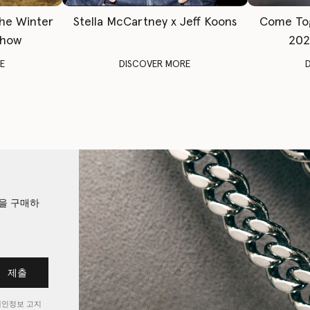
The Winter
Stella McCartney x Jeff Koons
Come To
Show
202
E
DISCOVER MORE
션을 구매하
제출
개인정보 고지