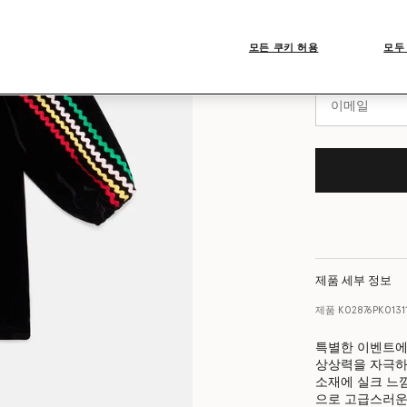
사이즈표
제품이 재입
모든 쿠키 허용
모두
재입고 시 이메
제품 세부 정보
제품
K02876PK013
특별한 이벤트에
상상력을 자극하
소재에 실크 느
으로 고급스러운