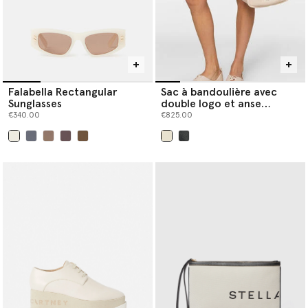
Falabella Rectangular
Sac à bandoulière avec
Sunglasses
double logo et anse
supérieure
€340.00
€825.00
sélectionné
sélectionné