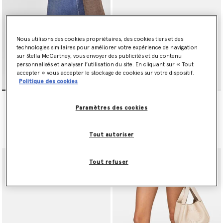
très appréciées espadrilles Elyse taillées dans une alternative
vegan douce au cuir animal avec finition métallisée, le sac à
bandoulière emblématique Falabella confectionné à partir de
panneaux de mesh avec cristaux sans plomb, ainsi que le petit
Nous utilisons des cookies propriétaires, des cookies tiers et des
cabas Falabella réalisé à partir de MIRUM® sans plastique,
technologies similaires pour améliorer votre expérience de navigation
circulaire, sans combustibles fossiles et sans eau, une alternative
sur Stella McCartney, vous envoyer des publicités et du contenu
vegan au cuir d’origine animale.
personnalisés et analyser l’utilisation du site. En cliquant sur « Tout
accepter » vous accepter le stockage de cookies sur votre dispositif.
Enfin, une paire de lunettes de soleil Stella McCartney, fabriquée
Politique des cookies
en acétate bio, vient parfaire toutes les tenues.
Chaussures a plateforme
Ballerines a boutons
monochromes Elyse en
pression Ryder
Découvrez la sélection ci-dessous.
Paramètres des cookies
edition limitee
€750.00
€650.00
Tout autoriser
sélectionné
sélectionné
Tout refuser