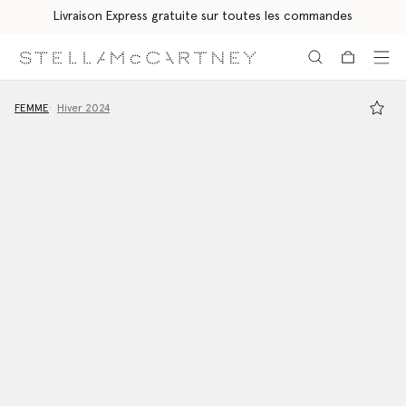
Livraison Express gratuite sur toutes les commandes
Aller au contenu principal
Aller au contenu du bas de page
FEMME
Hiver 2024