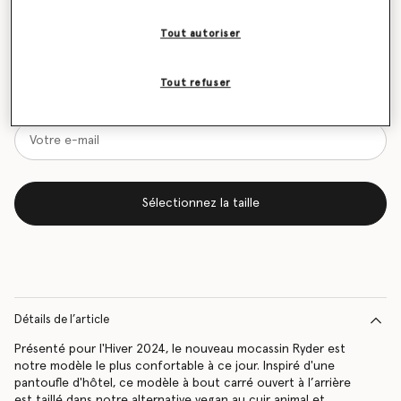
Tout autoriser
Tableau des tailles
Soyez informé(e) en priorité du retour en stock
Tout refuser
Me prévenir lors du retour en stock
Sélectionnez la taille
Détails de l’article
Présenté pour l'Hiver 2024, le nouveau mocassin Ryder est
notre modèle le plus confortable à ce jour. Inspiré d'une
pantoufle d'hôtel, ce modèle à bout carré ouvert à l’arrière
est taillé dans notre alternative vegan au cuir animal et