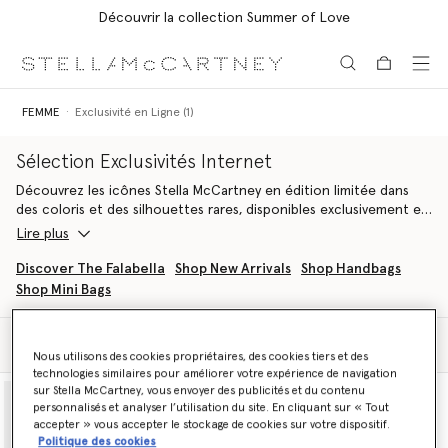
Découvrir la collection Summer of Love
Aller au contenu principal
Aller au contenu du bas de page
FEMME
Exclusivité en Ligne (1)
Sélection Exclusivités Internet
Découvrez les icônes Stella McCartney en édition limitée dans
des coloris et des silhouettes rares, disponibles exclusivement en
ligne, en petites quantités.
Lire plus
Découvrez des interprétations singulières de notre It Bag vegan
Discover The Falabella
Shop New Arrivals
Shop Handbags
original, l’emblématique sac Falabella, immédiatement
Shop Mini Bags
reconnaissable par sa chaîne en maille diamantée et son corps
souple et respectueux des animaux.
Filtrer
Trier
Nous utilisons des cookies propriétaires, des cookies tiers et des
Apportez une touche nostalgique des années 60 à votre look
technologies similaires pour améliorer votre expérience de navigation
avec une gamme limitée de sacs Falabella emblématiques en
sur Stella McCartney, vous envoyer des publicités et du contenu
matelassage à chevrons, en Shaggy Deer classique et avec
personnalisés et analyser l’utilisation du site. En cliquant sur « Tout
finitions holographiques. Chaque sac se distingue par des chaînes
accepter » vous accepter le stockage de cookies sur votre dispositif.
en maille diamantée et des médaillons gravés du logo.
Politique des cookies