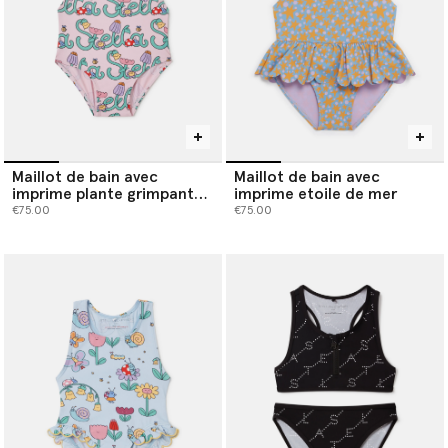
Maillot de bain avec
Maillot de bain avec
imprime plante grimpante
imprime etoile de mer
Stella
€75.00
€75.00