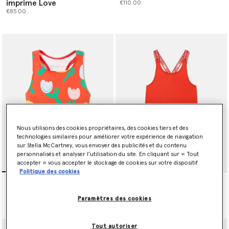
imprime Love
€110.00
€85.00
Nous utilisons des cookies propriétaires, des cookies tiers et des
technologies similaires pour améliorer votre expérience de navigation
sur Stella McCartney, vous envoyer des publicités et du contenu
personnalisés et analyser l’utilisation du site. En cliquant sur « Tout
accepter » vous accepter le stockage de cookies sur votre dispositif.
Politique des cookies
Maillot de bain avec
Maillot de bain a bretelles
imprime floral
avec logo
€75.00
€80.00
Paramètres des cookies
Tout autoriser