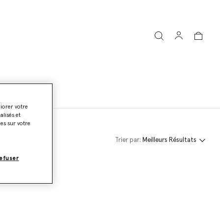
liorer votre
lisés et
ies sur votre
Trier par:
Meilleurs Résultats
efuser