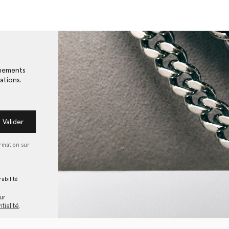
énements
ations.
Valider
ormation sur
abilité
ur
tialité
.