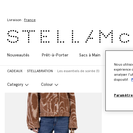
Aller au contenu principal
Aller au contenu du bas de page
Livraison :
France
Nouveautés
Prêt-à-Porter
Sacs à Main
Chaussures
Nous utiliso
expérience d
CADEAUX
STELLABRATION
Les essentiels de soirée (1)
analyser l’u
dispositif.
P
Category
Colour
Paramètre