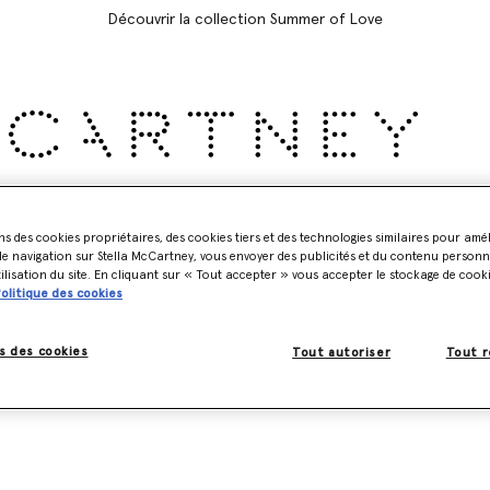
Découvrir la collection Summer of Love
Accessoires
Adidas
Enfant
Stella's World
ns des cookies propriétaires, des cookies tiers et des technologies similaires pour amé
e navigation sur Stella McCartney, vous envoyer des publicités et du contenu personna
tilisation du site. En cliquant sur « Tout accepter » vous accepter le stockage de cook
olitique des cookies
Aperçu du mannequin
Aperçu de la pièce
s des cookies
Tout autoriser
Tout r