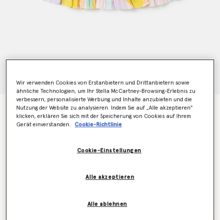
Wir verwenden Cookies von Erstanbietern und Drittanbietern sowie
ähnliche Technologien, um Ihr Stella McCartney-Browsing-Erlebnis zu
verbessern, personalisierte Werbung und Inhalte anzubieten und die
Skaterrock mit Rueschen und abstraktem Print
Nutzung der Website zu analysieren. Indem Sie auf „Alle akzeptieren"
klicken, erklären Sie sich mit der Speicherung von Cookies auf Ihrem
CHF95.00
Gerät einverstanden.
Cookie-Richtlinie
Cookie-Einstellungen
Farbe
Mehrfarbig
Alle akzeptieren
ausgewählt
Alle ablehnen
Wähle die Größe aus