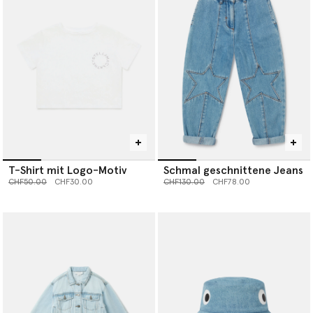
T-Shirt mit Logo-Motiv
Schmal geschnittene Jeans
Preis reduziert von
bis
Preis reduziert von
bis
CHF50.00
CHF30.00
CHF130.00
CHF78.00