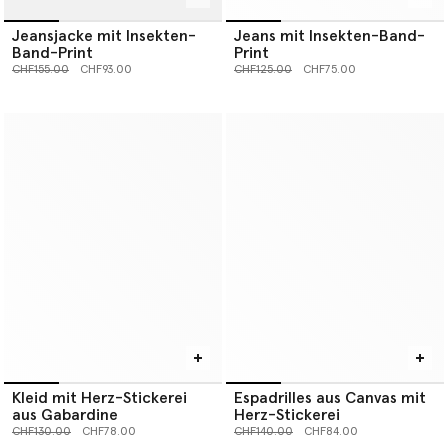
Jeansjacke mit Insekten-
Jeans mit Insekten-Band-
Band-Print
Print
Preis reduziert von
bis
Preis reduziert von
bis
CHF155.00
CHF93.00
CHF125.00
CHF75.00
Kleid mit Herz-Stickerei
Espadrilles aus Canvas mit
aus Gabardine
Herz-Stickerei
Preis reduziert von
bis
Preis reduziert von
bis
CHF130.00
CHF78.00
CHF140.00
CHF84.00