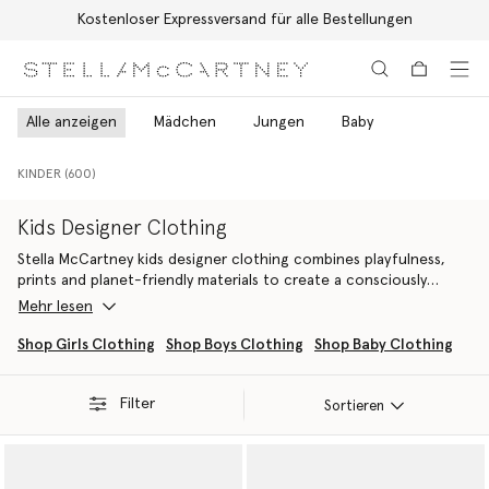
Kostenloser Expressversand für alle Bestellungen
Zum Hauptinhalt
Zum Inhalt der Fußzeile
Alle anzeigen
Mädchen
Jungen
Baby
KINDER (600)
Kids Designer Clothing
Stella McCartney kids designer clothing combines playfulness,
prints and planet-friendly materials to create a consciously
crafted wardrobe for the next generation of eco-warriors.
Mehr lesen
Explore a range of sustainable luxury clothing across ready-to-
wear, activewear, swimwear and vegan bags and shoes– designed
Shop Girls Clothing
Shop Boys Clothing
Shop Baby Clothing
to inspire the eco-conscious imagination.
Filter
Our selection of girls’ designer clothes captures the whimsy and
Sortieren
playfulness of childhood with dresses, t-shirts, outerwear and
vegan bags
and accessories, all made from cruelty-free,
conscious materials like organic cotton and RWS-certified wool.