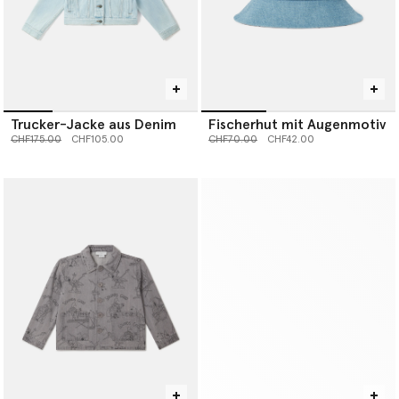
Trucker-Jacke aus Denim
Fischerhut mit Augenmotiv
Preis reduziert von
bis
Preis reduziert von
bis
CHF175.00
CHF105.00
CHF70.00
CHF42.00