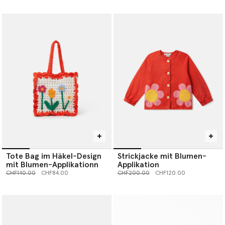
Tote Bag im Häkel-Design
Strickjacke mit Blumen-
mit Blumen-Applikationn
Applikation
Preis reduziert von
bis
Preis reduziert von
bis
CHF140.00
CHF84.00
CHF200.00
CHF120.00