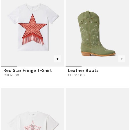
Cool and creative, our boys’ designer clothes offer a full
wardrobe of t-shirts, sweatshirts, shorts, swimwear and vegan
shoes and accessories – all crafted from cruelty-free, conscious
materials like recycled polyester and forest friendly viscose. From
first steps to thoughtful babywear gifts for a mum to be, our
designer baby outfits are all made from soft organic cotton,
grown without harmful chemicals.
Shop our designer kids clothing and sustainable kids clothes—
playful, planet-friendly pieces built to be worn, reworn and loved
every day.
Red Star Fringe T-Shirt
Leather Boots
CHF68.00
CHF215.00