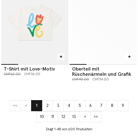
T-Shirt mit Love-Motiv
Oberteil mit
Rüschenärmeln und Grafik
Preis reduziert von
bis
CHF60.00
CHF36.00
Preis reduziert von
bis
CHF90.00
CHF54.00
<<
<
1
2
3
4
5
6
7
8
9
(current)
10
11
12
13
>
>>
Zeigt 1-48 von 600 Produkten