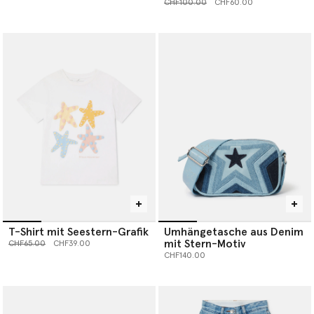
Preis reduziert von
bis
CHF100.00
CHF60.00
T-Shirt mit Seestern-Grafik
Umhängetasche aus Denim
mit Stern-Motiv
Preis reduziert von
bis
CHF65.00
CHF39.00
CHF140.00