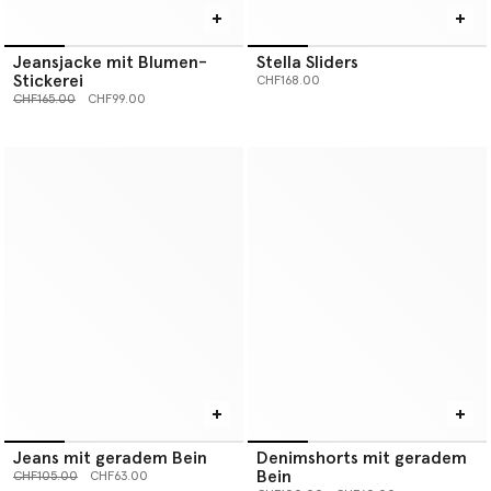
Jeansjacke mit Blumen-
Stella Sliders
Stickerei
CHF168.00
Preis reduziert von
bis
CHF165.00
CHF99.00
Jeans mit geradem Bein
Denimshorts mit geradem
Bein
Preis reduziert von
bis
CHF105.00
CHF63.00