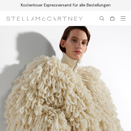
Kostenloser Expressversand für alle Bestellungen
Zum Hauptinhalt
Zum Inhalt der Fußzeile