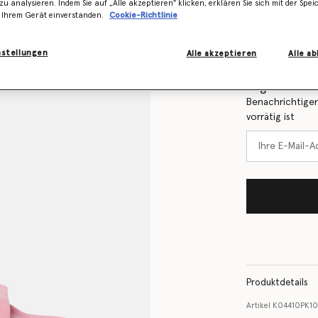
zu analysieren. Indem Sie auf „Alle akzeptieren" klicken, erklären Sie sich mit der Spe
 Ihrem Gerät einverstanden.
Cookie-Richtlinie
Größentabelle
nstellungen
Alle akzeptieren
Alle a
Erfahren Sie 
Lager ist
Benachrichtigen
vorrätig ist
Produktdetails
Artikel
K04410PK10