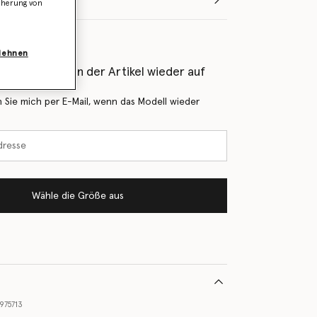
icherung von
blehnen
als Erstes, wenn der Artikel wieder auf
 Sie mich per E-Mail, wenn das Modell wieder
Wähle die Größe aus
975713