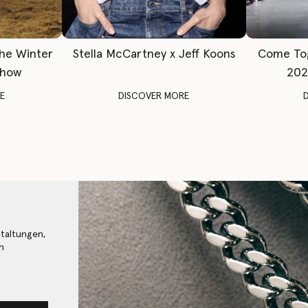
The Winter
Stella McCartney x Jeff Koons
Come To
Show
202
E
DISCOVER MORE
staltungen,
n