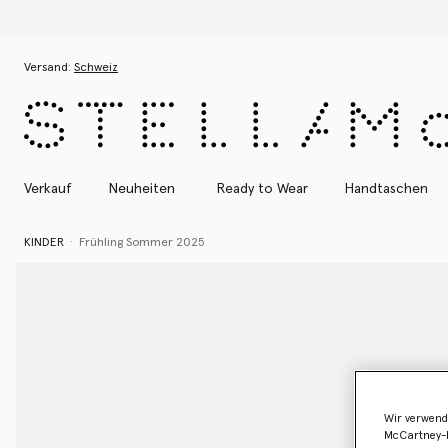
Zum Hauptinhalt
Zum Inhalt der Fußzeile
Versand:
Schweiz
Verkauf
Neuheiten
Ready to Wear
Handtaschen
KINDER
Frühling Sommer 2025
Wir verwend
McCartney-B