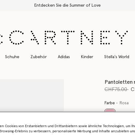
Kostenloser Expressversand für alle Bestellungen
Schuhe
Zubehör
Adidas
Kinder
Stella's World
Pantoletten 
Preis reduzie
bi
CHF75.00
C
Farbe
Rosa
ausgewählt
en Cookies von Erstanbietern und Drittanbietern sowie ähnliche Technologien, um Ihr
rowsing-Erlebnis zu verbessern, personalisierte Werbung und Inhalte anzubieten un
Wähle die Größ