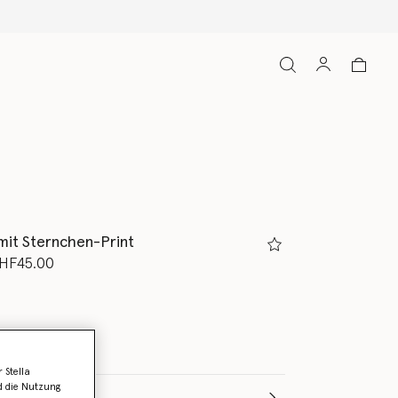
mit Sternchen-Print
rt von
s
HF45.00
 Stella
d die Nutzung
e aus