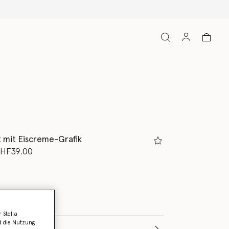
 mit Eiscreme-Grafik
rt von
s
HF39.00
 Stella
d die Nutzung
Wähle die Größe aus (Months)