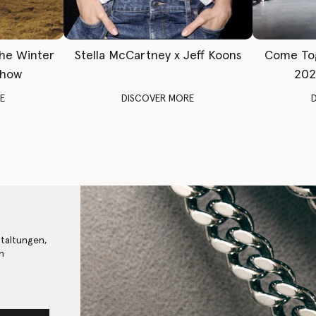
The Winter
Stella McCartney x Jeff Koons
Come To
Show
202
E
DISCOVER MORE
staltungen,
n