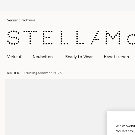
Zum Hauptinhalt
Zum Inhalt der Fußzeile
Versand:
Schweiz
Verkauf
Neuheiten
Ready to Wear
Handtaschen
KINDER
Frühling Sommer 2025
Wir verwend
McCartney-B