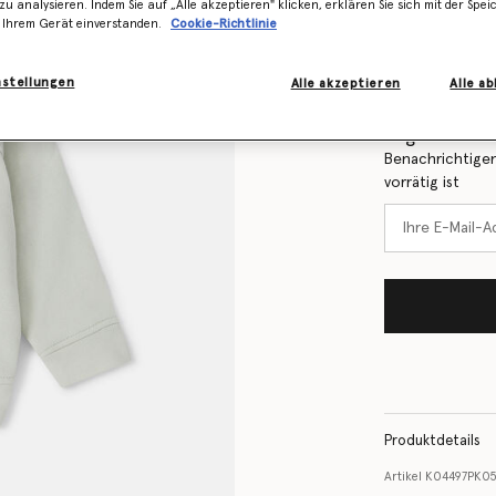
zu analysieren. Indem Sie auf „Alle akzeptieren" klicken, erklären Sie sich mit der Spe
 Ihrem Gerät einverstanden.
Cookie-Richtlinie
Größentabelle
nstellungen
Alle akzeptieren
Alle a
Erfahren Sie 
Lager ist
Benachrichtigen
vorrätig ist
Produktdetails
Artikel
K04497PK0