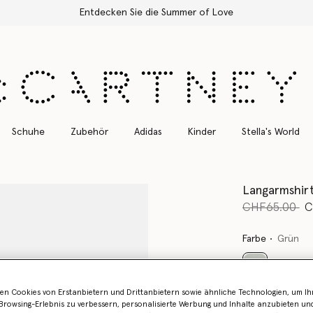
Kostenloser Expressversand für alle Bestellungen
Schuhe
Zubehör
Adidas
Kinder
Stella's World
Langarmshirt
Preis reduzie
bi
CHF65.00
C
Farbe
Grün
ausgewählt
en Cookies von Erstanbietern und Drittanbietern sowie ähnliche Technologien, um Ihr
rowsing-Erlebnis zu verbessern, personalisierte Werbung und Inhalte anzubieten un