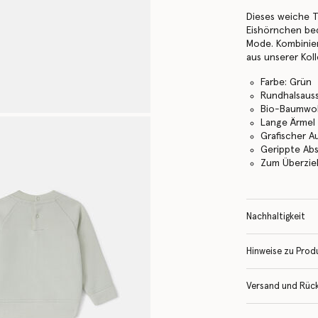
Dieses weiche T
Eishörnchen be
Mode. Kombinier
aus unserer Kol
Farbe: Grün
Rundhalsaus
Bio-Baumwol
Lange Ärmel
Grafischer A
Gerippte Ab
Zum Überzi
Nachhaltigkeit
Hinweise zu Prod
Versand und Rüc