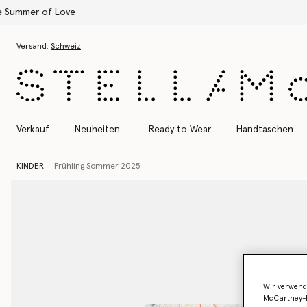
Zum Hauptinhalt
Zum Inhalt der Fußzeile
Versand:
Schweiz
Verkauf
Neuheiten
Ready to Wear
Handtaschen
KINDER
Frühling Sommer 2025
Wir verwend
McCartney-B