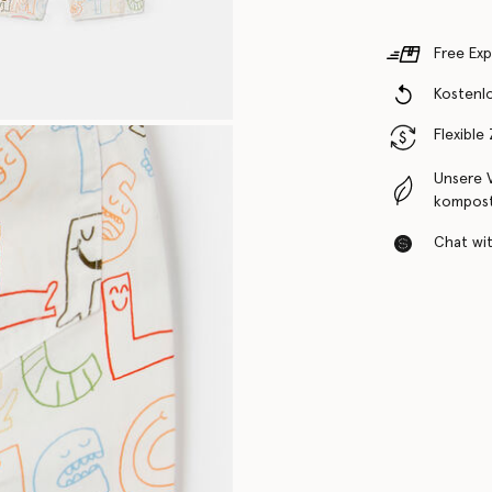
Free Exp
Kostenl
Flexible
Unsere 
komposti
Chat with