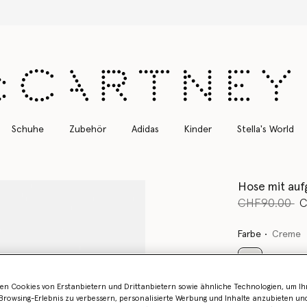
Kostenloser Expressversand für alle Bestellungen
Schuhe
Zubehör
Adidas
Kinder
Stella's World
Hose mit auf
Preis reduzie
bi
CHF90.00
C
Farbe
Creme
ausgewählt
en Cookies von Erstanbietern und Drittanbietern sowie ähnliche Technologien, um Ihr
rowsing-Erlebnis zu verbessern, personalisierte Werbung und Inhalte anzubieten un