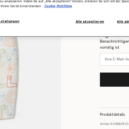
zu analysieren. Indem Sie auf „Alle akzeptieren" klicken, erklären Sie sich mit der Spe
 Ihrem Gerät einverstanden.
Cookie-Richtlinie
Größentabelle
nstellungen
Alle akzeptieren
Alle a
Erfahren Sie 
Lager ist
Benachrichtigen
vorrätig ist
Produktdetails
Artikel
K04556PK10