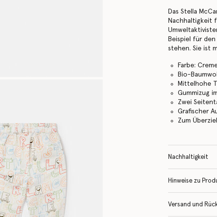
Das Stella McCa
Nachhaltigkeit 
Umweltaktiviste
Beispiel für den
stehen. Sie ist
Farbe: Crem
Bio-Baumwol
Mittelhohe Ta
Gummizug i
Zwei Seiten
Grafischer A
Zum Überzi
Nachhaltigkeit
Hinweise zu Prod
Versand und Rüc