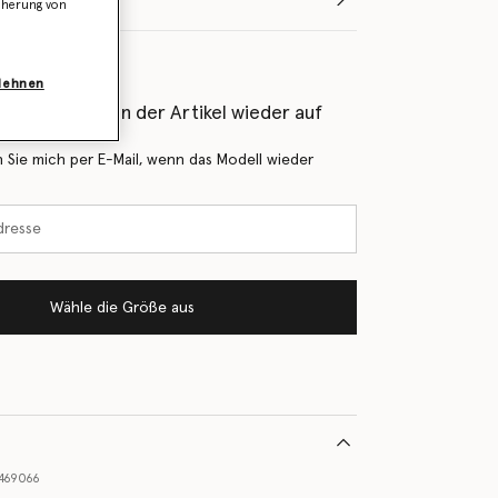
icherung von
blehnen
als Erstes, wenn der Artikel wieder auf
 Sie mich per E-Mail, wenn das Modell wieder
Wähle die Größe aus
469066