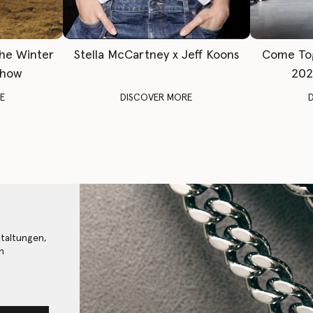
The Winter
Stella McCartney x Jeff Koons
Come To
Show
202
E
DISCOVER MORE
staltungen,
n