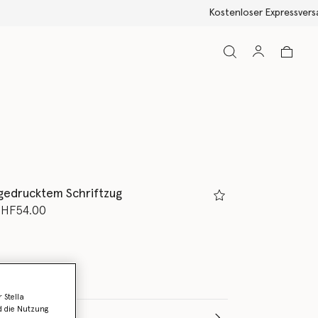
gedrucktem Schriftzug
rt von
s
HF54.00
 Stella
d die Nutzung
Wähle die Größe aus (Months)