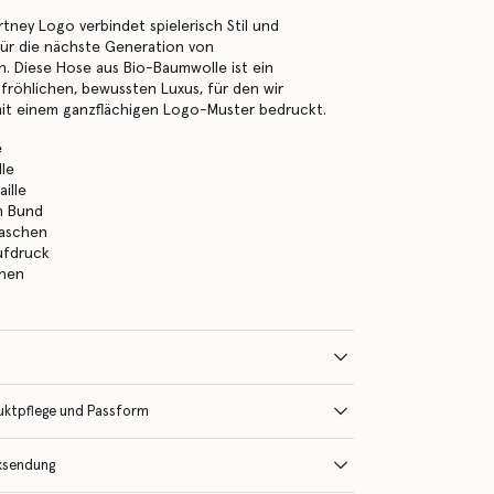
rtney Logo verbindet spielerisch Stil und
für die nächste Generation von
n. Diese Hose aus Bio-Baumwolle ist ein
 fröhlichen, bewussten Luxus, für den wir
 mit einem ganzflächigen Logo-Muster bedruckt.
e
le
ille
m Bund
taschen
ufdruck
ehen
uktpflege und Passform
ksendung