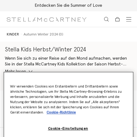
Entdecken Sie die Summer of Love
Zum Hauptinhalt
Zum Inhalt der Fußzeile
KINDER
Autumn Winter 2024 (0)
Stella Kids Herbst/Winter 2024
Wenn Sie sich zu einer Reise auf den Mond aufmachen, werden
Sie in der Stella McCartney Kids Kollektion der Saison Herbst-
Winter 2024 landen. Mit dem Nachthimmel als Inspirationsquelle
Mehr lesen
verbindet die himmlische Besetzung Figuren aus der natürlichen
Welt mit solchen aus dem Weltraum. Diese mit astrologischen
Shop Girls
Shop Boys
Wir verwenden Cookies von Erstanbietern und Drittanbietern sowie
Motiven verzierte Garderobe ist eine tolle Auffrischung für eine
ähnliche Technologien, um Ihr Stella McCartney-Browsing-Erlebnis zu
neue umweltbewusste Generation.
verbessern, personalisierte Werbung und Inhalte anzubieten und die
Nutzung der Website zu analysieren. Indem Sie auf „Alle akzeptieren"
Die Celestial Modelle werden aus bewussten Materialien
klicken, erklären Sie sich mit der Speicherung von Cookies auf Ihrem
KINDER
Autumn Winter 2024 (0)
hergestellt, die Mutter Erde schonen. Von Kleidern aus Bio-
Gerät einverstanden.
Cookie-Richtlinie
Baumwolle und waldfreundlicher Viskose, die mit Flower-Power-
Freunden bedruckt sind, bis hin zu kosmischen Cowboy-
Illustrationen, die über den gesamten weichen Jogginganzug aus
Cookie-Einstellungen
Bio-Baumwolle verteilt sind, gibt es für jedes Stella Kid etwas, das