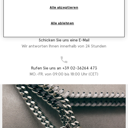
es lieben und genießen wird.
Alle akzeptieren
Filialfinder
Das Stella McCartney Kids-Logo erhält ein grooviges Update. Es
Finden sie eine filiale
ist auf luxuriöse, vegane und tierfreundliche Accessoires
Alle ablehnen
gedruckt, die aus recycelten Materialien hergestellt werden und
das verkörpern, wofür Stella steht: Stil, Nachhaltigkeit und
endlosen Spaß.
Schicken Sie uns eine E-Mail
Kaufen Sie unten die Stella McCartney Kids Kollektion der Saison
Wir antworten Ihnen innerhalb von 24 Stunden
Herbst Winter 2024.
Rufen Sie uns an +39 02-36264 473
MO.-FR. von 09:00 bis 18:00 Uhr (CET)