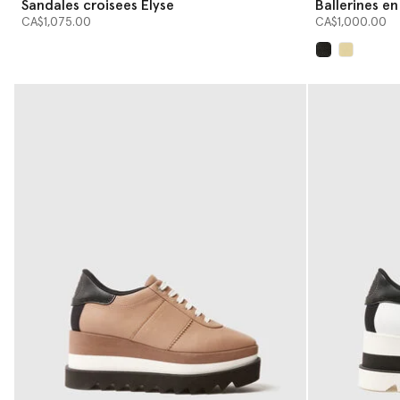
Sandales croisees Elyse
Ballerines en
detail chain
CA$1,075.00
CA$1,000.00
sélectionné