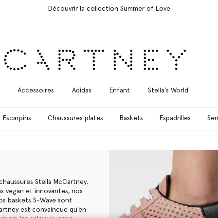
Livraison Express gratuite sur toutes les commandes
Accessoires
Adidas
Enfant
Stella's World
Escarpins
Chaussures plates
Baskets
Espadrilles
Sem
 chaussures Stella McCartney.
s vegan et innovantes, nos
nos baskets S-Wave sont
cCartney est convaincue qu’en