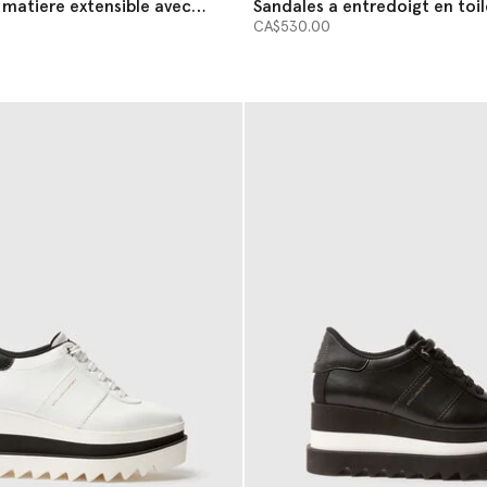
 matiere extensible avec
Sandales a entredoigt en toi
e
CA$530.00