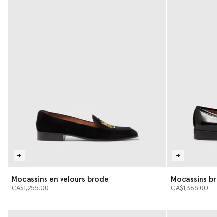
Mocassins en velours brode
Mocassins br
CA$1,255.00
CA$1,365.00