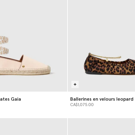
lates Gaia
Ballerines en velours leopard
chaine
CA$1,075.00