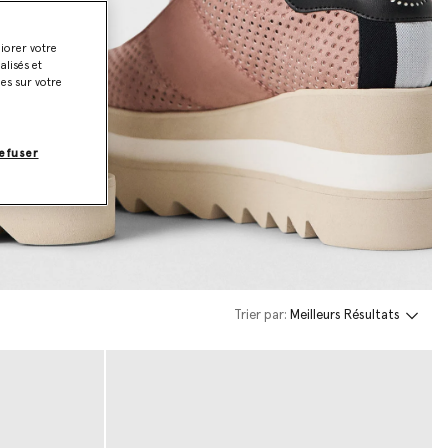
liorer votre
lisés et
ies sur votre
efuser
Trier par:
Meilleurs Résultats