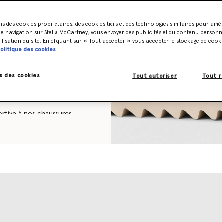
envers les animaux, nous
aux sont à la base de nos
 pieds. Constituant
ns des cookies propriétaires, des cookies tiers et des technologies similaires pour amé
euse de l’environnement, nous
e navigation sur Stella McCartney, vous envoyer des publicités et du contenu personna
e créer les modèles de
tilisation du site. En cliquant sur « Tout accepter » vous accepter le stockage de cook
olitique des cookies
ématique Elyse présente une
s des cookies
iété de matériaux vegan, dont
Tout autoriser
Tout r
 par un laçage en coton
rtive à nos chaussures
tir de matériaux vegan comme
plus contemporaines,
les animaux et reposant sur
 de baskets S-Wave et S-
s pour les tenues
s chaussures Stella McCartney