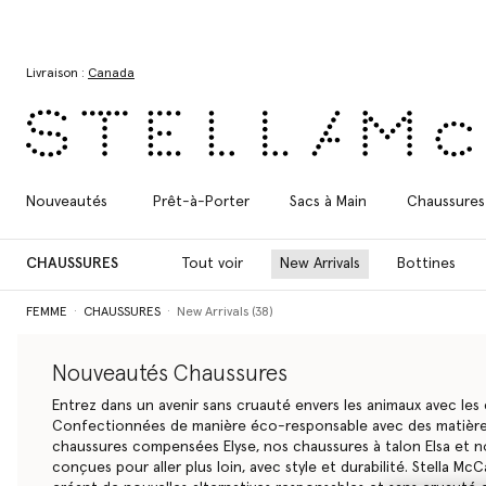
Aller au contenu principal
Aller au contenu du bas de page
Livraison :
Canada
Nouveautés
Prêt-à-Porter
Sacs à Main
Chaussures
CHAUSSURES
Tout voir
New Arrivals
Bottines
FEMME
CHAUSSURES
New Arrivals (38)
Nouveautés Chaussures
Entrez dans un avenir sans cruauté envers les animaux avec les
Confectionnées de manière éco-responsable avec des matière
chaussures compensées Elyse, nos chaussures à talon Elsa et 
conçues pour aller plus loin, avec style et durabilité. Stella M