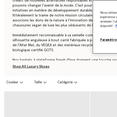
créant de nouvelles alternatives responsables et sans cruauté 
pouvons changer l’avenir de la mode. C’est pourquoi les matéri
initiatives en matière de développement durable, de la tête aux
Nous utiliso
littéralement la trame de notre mission circulaire et respectu
expérience d
associons les dons de la nature à l’innovation de pointe afin d
analyser l’u
chaussures vegan de luxe les plus séduisants de l’industrie.
dispositif.
P
Immédiatement reconnaissable à sa semelle compensée, l’embl
Paramètre
silhouette anguleuse à bout carré fabriquée à partir d’une var
de l’Alter Mat, du VEGEA et des matériaux recyclés, parachevés
biologique certifié GOTS.
Nos baskets à plateforme Sneak-Elyse donnent une touche spo
compensées Elyse, avec des talons compensés fabriqués à par
Shop All Luxury Shoes
le liège et le bois. Elyse et Ryder sont dotées de silhouettes 
façonnées à partir de matériaux innovants sans cruauté envers 
des talons galbés immédiatement reconnaissables. Les modèles
Couleur
Taille
Catégorie
Wave Sport sont quant à eux des modèles confortables parfait
décontractées.
Découvrez les modèles Elyse, Sneak-Elyse, Elsa, Ryder et autre
ci-dessous.