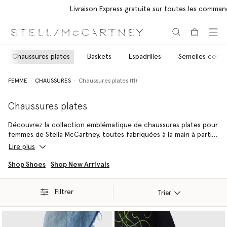
Livraison Express gratuite sur toutes les commandes
Aller au contenu principal
Aller au contenu du bas de page
Chaussures plates
Baskets
Espadrilles
Semelles comp
FEMME
CHAUSSURES
Chaussures plates (11)
Chaussures plates
Découvrez la collection emblématique de chaussures plates pour
femmes de Stella McCartney, toutes fabriquées à la main à partir
de matériaux vegan dans le cadre de notre engagement pour le
Lire plus
respect des animaux.
Shop Shoes
Shop New Arrivals
Les silhouettes Ryder comprennent des ballerines argentées
cloutées sculptées dans notre alternative vegan douce au cuir
Filtrer
animal, ainsi que nos mocassins les plus confortables à ce jour,
Trier
terminés par un « S » sculptural en fil de fer inspiré de la joaillerie
vintage.