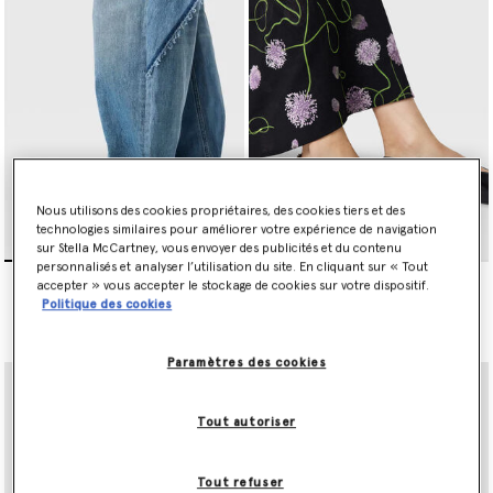
Empruntant à l'esthétique masculine, nos mocassins Falabella
sont agrémentés de points sellier autour de la semelle
intermédiaire et d'une fine chaîne Falabella emblématique.
Faisant référence aux archives personnelles de Stella, le laçage
inspiré des corsets se retrouve sur les ballerines Terra vegan, à la
fois masculines et féminines, cloutées avec des œillets et lacées
de manière experte au milieu de la chaussure.
Nous utilisons des cookies propriétaires, des cookies tiers et des
technologies similaires pour améliorer votre expérience de navigation
sur Stella McCartney, vous envoyer des publicités et du contenu
personnalisés et analyser l’utilisation du site. En cliquant sur « Tout
Mocassins bicolores
Chaussures plates a bride
accepter » vous accepter le stockage de cookies sur votre dispositif.
brosses
arriere Falabella
Politique des cookies
CA$1,230.00
CA$1,255.00
Paramètres des cookies
Tout autoriser
Tout refuser