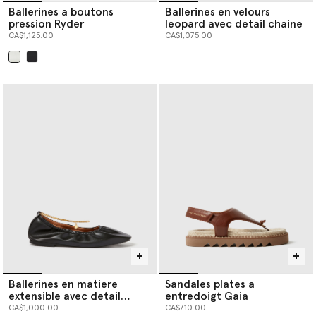
Ballerines a boutons
Ballerines en velours
pression Ryder
leopard avec detail chaine
CA$1,125.00
CA$1,075.00
sélectionné
Ballerines en matiere
Sandales plates a
extensible avec detail
entredoigt Gaia
chaine
CA$1,000.00
CA$710.00