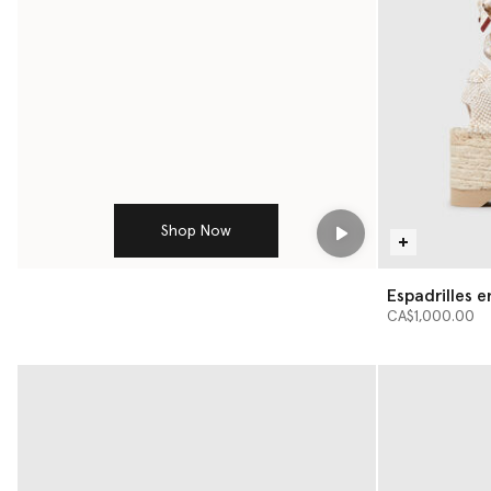
Shop Now
Play
Espadrilles e
CA$1,000.00