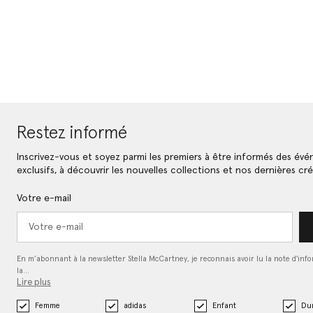
Restez informé
Inscrivez-vous et soyez parmi les premiers à être informés des év
exclusifs, à découvrir les nouvelles collections et nos dernières cré
Votre e-mail
En m’abonnant à la newsletter Stella McCartney, je reconnais avoir lu la note d'inf
la…
Lire plus
Femme
adidas
Enfant
Dur