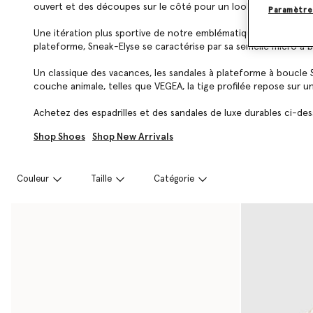
ouvert et des découpes sur le côté pour un look épuré et mini
Paramètre
Une itération plus sportive de notre emblématique Elyse, la silh
plateforme, Sneak-Elyse se caractérise par sa semelle micro à b
Un classique des vacances, les sandales à plateforme à boucle Sk
couche animale, telles que VEGEA, la tige profilée repose sur u
Achetez des espadrilles et des sandales de luxe durables ci-de
Shop Shoes
Shop New Arrivals
Couleur
Taille
Catégorie