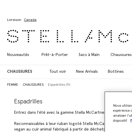
Aller au contenu principal
Aller au contenu du bas de page
Livraison :
Canada
Nouveautés
Prêt-à-Porter
Sacs à Main
Chaussures
CHAUSSURES
Tout voir
New Arrivals
Bottines
FEMME
CHAUSSURES
Espadrilles (11)
Espadrilles
Nous utiliso
expérience d
Entrez dans l'été avec la gamme Stella McCartney d'espadrilles 
analyser l’u
dispositif.
P
Reconnaissables à leur ruban logoté Stella McCartney, les espad
vegan au cuir animal fabriqué à partir de déchets de raisin - 