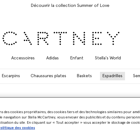
Découvrir la collection Summer of Love
Accessoires
Adidas
Enfant
Stella's World
Escarpins
Chaussures plates
Baskets
Espadrilles
Sem
ns des cookies propriétaires, des cookies tiers et des technologies similaires pour amé
e navigation sur Stella McCartney, vous envoyer des publicités et du contenu personna
et de sandales vegan et cruelty-free prêtes pour la plage au bar, chacu
tilisation du site. En cliquant sur « Tout accepter » vous accepter le stockage de cook
olitique des cookies
rilles Gaia sont fabriquées à la main en Espagne à partir d'une variété 
et la toile de coton biologique. Disponibles en version compensée et pl