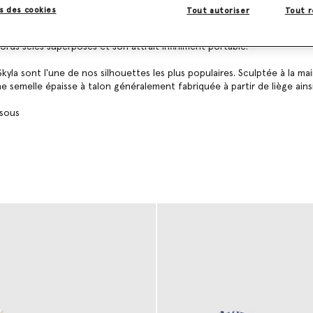
mal.
s des cookies
Tout autoriser
Tout r
ouette Sneak-Elyse est préparée pour les tenues de la plage au bar. Des 
ords sciés superposés et son attrait infiniment portable.
yla sont l'une de nos silhouettes les plus populaires. Sculptée à la mai
ne semelle épaisse à talon généralement fabriquée à partir de liège ains
ssous