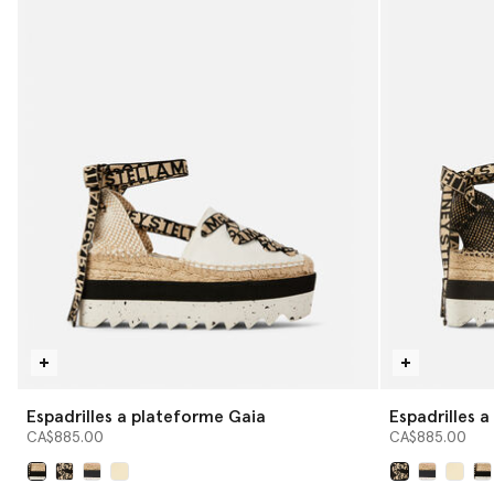
Espadrilles a plateforme Gaia
Espadrilles 
CA$885.00
CA$885.00
sélectionné
sélectionné