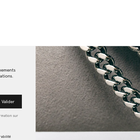
énements
ations.
Valider
ormation sur
abilité