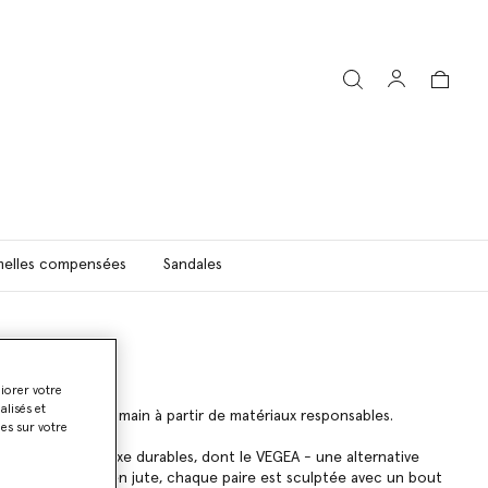
elles compensées
Sandales
liorer votre
lisés et
ne fabriquée à la main à partir de matériaux responsables.
ies sur votre
de matériaux de luxe durables, dont le VEGEA - une alternative
ateforme tressée en jute, chaque paire est sculptée avec un bout