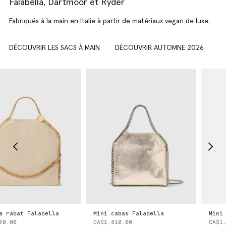
Falabella, Dartmoor et Ryder
Fabriqués à la main en Italie à partir de matériaux vegan de luxe.
DÉCOUVRIR LES SACS
À
MAIN
DÉCOUVRIR AUTOMNE 2026
 rabat Falabella
Mini cabas Falabella
Mini c
0.00
CA$1,810.00
CA$1,8