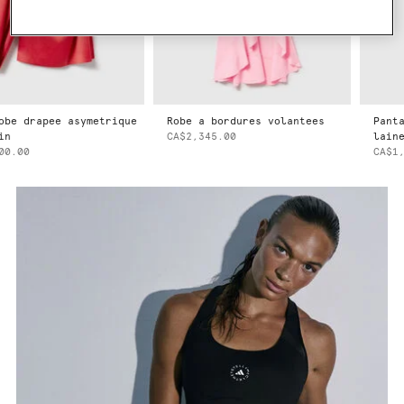
be drapee asymetrique
Robe a bordures volantees
Pantal
n
CA$2,345.00
laine
0.00
CA$1,4