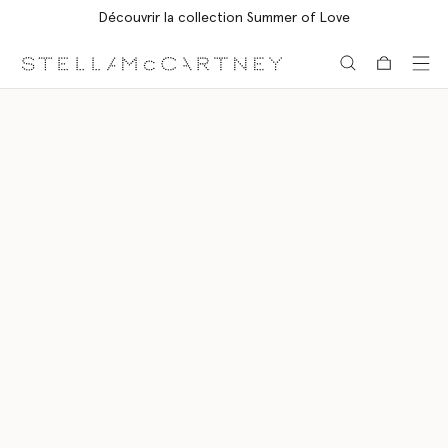
Découvrir la collection Summer of Love
Aller au contenu principal
Aller au contenu du bas de page