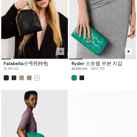
Falabella小号托特包
Ryder 스트랩 우븐 지갑
价格从
下降至
$1,185.00
$1,340.00
$670.00
已选
已选