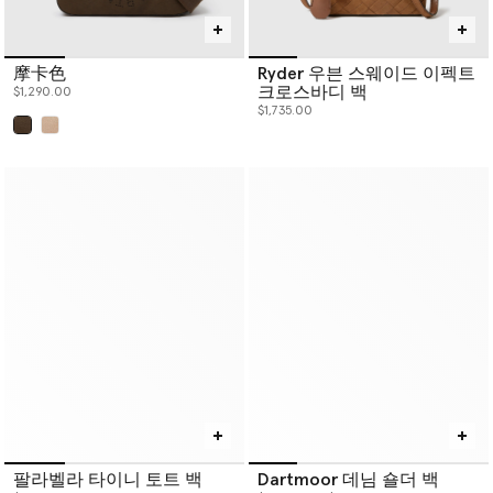
摩卡色
Ryder 우븐 스웨이드 이펙트
크로스바디 백
$1,290.00
$1,735.00
已选
팔라벨라 타이니 토트 백
Dartmoor 데님 숄더 백