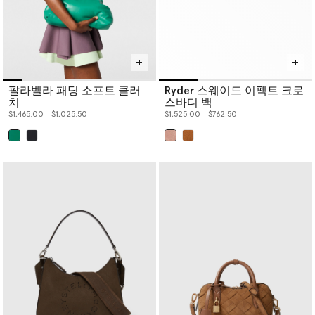
팔라벨라 패딩 소프트 클러
Ryder 스웨이드 이펙트 크로
치
스바디 백
价格从
下降至
价格从
下降至
$1,465.00
$1,025.50
$1,525.00
$762.50
已选
已选