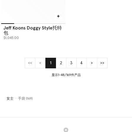
Jeff Koons Doggy Style托特
包
$1,045.00
<<
<
1
2
3
4
>
>>
(current)
显示1-48/169件产品
女士
手袋 (169)