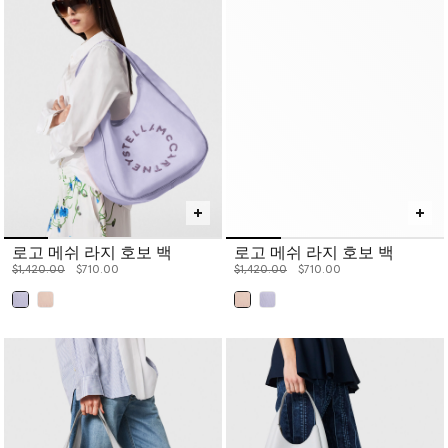
로고 메쉬 라지 호보 백
로고 메쉬 라지 호보 백
价格从
下降至
价格从
下降至
$1,420.00
$710.00
$1,420.00
$710.00
已选
已选