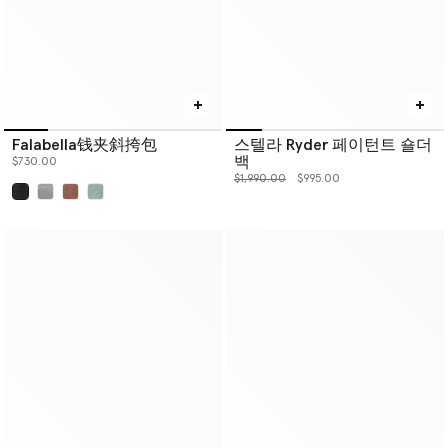
Falabella钱夹斜挎包
스텔라 Ryder 페이턴트 숄더
백
$730.00
价格从
下降至
$1,990.00
$995.00
已选