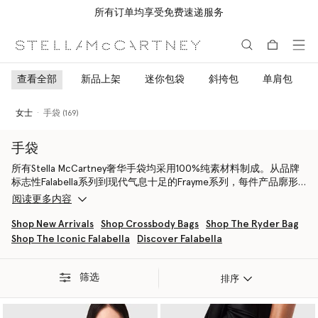
所有订单均享受免费速递服务
跳转至主要内容
跳转至脚注内容
查看全部
新品上架
迷你包袋
斜挎包
单肩包
女士
手袋 (169)
手袋
所有Stella McCartney奢华手袋均采用100%纯素材料制成。从品牌
标志性Falabella系列到现代气息十足的Frayme系列，每件产品廓形
均由意大利工匠采用环保材料手工制成——在使得动物免受杀戮的同
阅读更多内容
时，却保持着相同的手感和耐用性。其不仅灵感来自大自然，而且
旨在保护大自然。
Shop New Arrivals
Shop Crossbody Bags
Shop The Ryder Bag
Shop The Iconic Falabella
Discover Falabella
品牌标志性Falabella系列是一款原创纯素奢华手袋。从托特包、斜挎
包到钱包和卡包，Falabella系列的每一个成员都由工匠精心打造，采
用新一代创新材料，从而创造出我们所熟知和喜爱且极具辨识度的
筛选
排序
精彩廓形。
Frayme手袋款式大胆，为Stella McCartney的经典品牌元素注入活