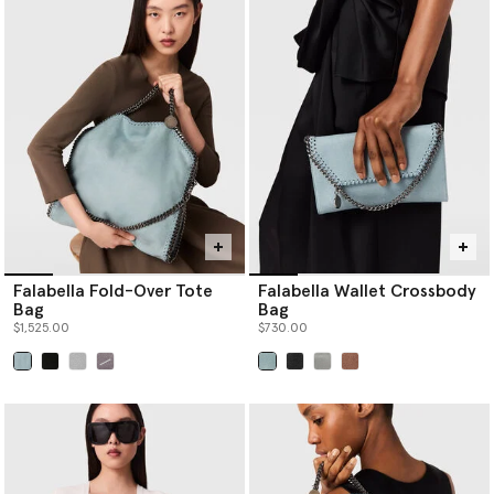
力。Frayme系列别具一格，超大的链条或锁缝细节勾勒优美轮廓，
而夸张的徽章灵感则来自于品牌标志性Falabella系列。
Stella McCartney Logo手袋作为奢华纯素手袋系列，色调充满活
力，但又经久耐用，体现永恒态度。从Stella Logo单肩包到Stella
Logo托特包，总有一款Logo手袋能轻松为任何造型锦上添花。
请在下方选购Stella McCartney奢华设计师托特包、设计师斜挎包、
设计师单肩包、设计师迷你手袋以及更多女士手袋。
Falabella Fold-Over Tote
Falabella Wallet Crossbody
Bag
Bag
$1,525.00
$730.00
已选
已选