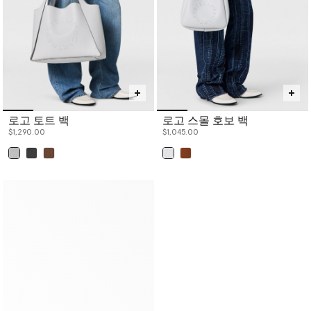
로고 토트 백
로고 스몰 호보 백
$1,290.00
$1,045.00
已选
已选