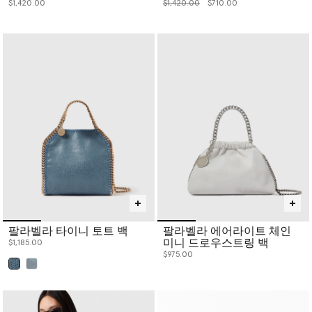
价格从
下降至
$1,420.00
$1,420.00
$710.00
팔라벨라 타이니 토트 백
팔라벨라 에어라이트 체인
미니 드로우스트링 백
$1,185.00
$975.00
已选