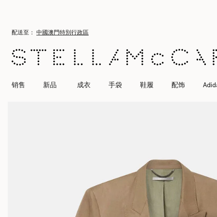
跳转至主要内容
跳转至脚注内容
配送至：
中國澳門特別行政區
销售
新品
成衣
手袋
鞋履
配饰
Adid