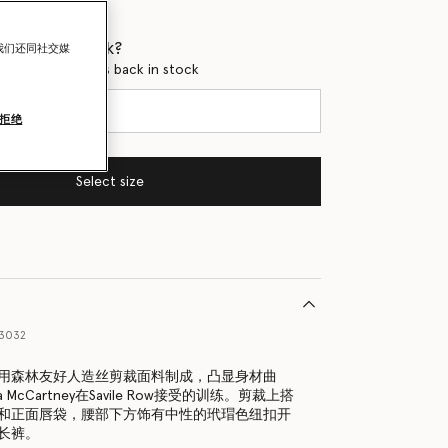
 when it's back?
我们还同社交媒
en this product is back in stock
拒绝
Select size
53032
用森林友好人造丝剪裁面料制成，凸显身材曲
a McCartney在Savile Row接受的训练。剪裁上搭
和正面唇袋，腰部下方饰有中性的玳瑁色纽扣开
长裤。