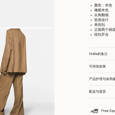
颜色：米色
橄榄米色
尖角翻领
垫肩设计
单排扣
正面两个插
纽扣开合
Stella的备注
可持续发展
产品护理与保养
配送与退货
Free Exp