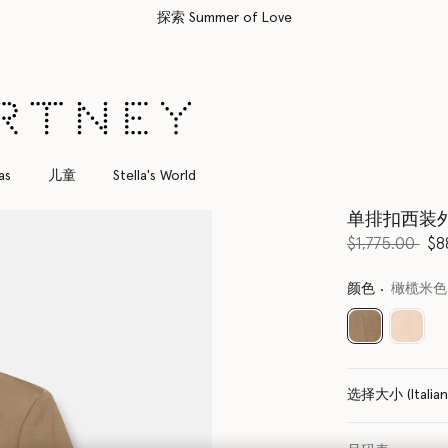
所有订单均享受免费速递服务
as
儿童
Stella's World
单排扣西装
价格从
下
$1,775.00
$8
颜色
橄榄米色
已选
选择大小 (Italia