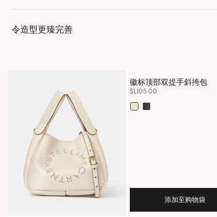
令造型更臻完善
徽标顶部双提手斜挎包
$1,105.00
已选
添加至购物袋