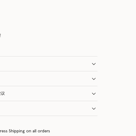
袋
建议
ress Shipping on all orders