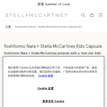
探索 Summer of Love
跳转至主要内容
跳转至脚注内容
儿童
Yoshitomo Nara × Stella McCartney Kids Capsule (0)
Yoshitomo Nara × Stella McCartney Kids Capsule
Yoshitomo Nara × Stella McCartney extends with a ‘mini me’ kids’
capsule, bringing attention to meaningful issues through fashion
and fun imagery. Explore organic cotton t-shirts to snug
阅读更多内容
sweatshirts, emboldened with Yoshitomo Nara’s iconic
我们使用 Cookie 以允许我们网站的正常工作、个性化设计内容和广告、提供
illustrations and big-eyed characters. Further the look with
社交媒体功能并分析流量。我们还同社交媒体、广告和分析合作伙伴分享有关
organic cotton denim and coordinating backpacks.
您使用我们网站的信息。
Cookie 政策
儿童
Yoshitomo Nara × Stella McCartney Kids Capsule (0)
Cookie 设置
接受所有 Cookie