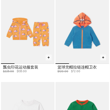
瓢虫印花运动服套装
篮球兜帽拉链连帽卫衣
价格从
下降至
价格从
下降至
$225.00
$135.00
$120.00
$72.00