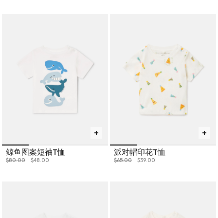
鲸鱼图案短袖T恤
派对帽印花T恤
价格从
下降至
价格从
下降至
$80.00
$48.00
$65.00
$39.00