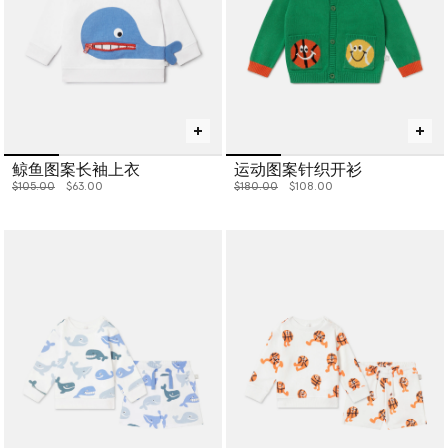
鲸鱼图案长袖上衣
运动图案针织开衫
价格从
下降至
价格从
下降至
$105.00
$63.00
$180.00
$108.00