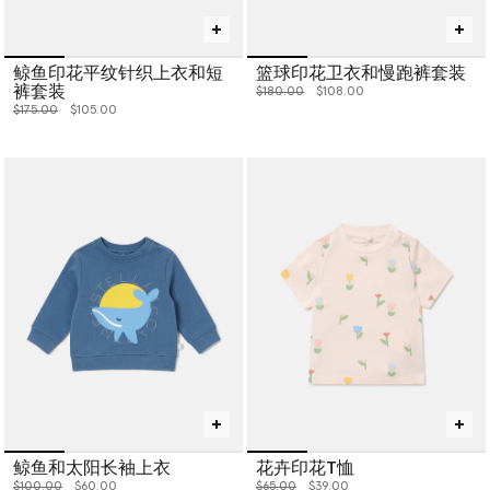
鲸鱼印花平纹针织上衣和短
篮球印花卫衣和慢跑裤套装
裤套装
价格从
下降至
$180.00
$108.00
价格从
下降至
$175.00
$105.00
鲸鱼和太阳长袖上衣
花卉印花T恤
价格从
下降至
价格从
下降至
$100.00
$60.00
$65.00
$39.00