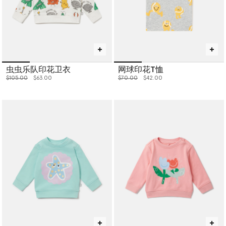
虫虫乐队印花卫衣
网球印花T恤
价格从
下降至
价格从
下降至
$105.00
$63.00
$70.00
$42.00