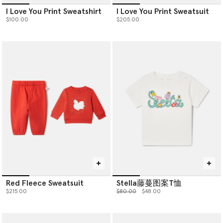
I Love You Print Sweatshirt
I Love You Print Sweatsuit
$100.00
$205.00
Red Fleece Sweatsuit
Stella藤蔓图案T恤
价格从
下降至
$215.00
$80.00
$48.00