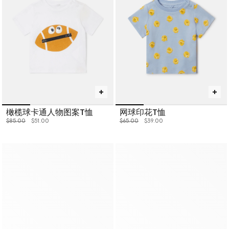
橄榄球卡通人物图案T恤
网球印花T恤
价格从
下降至
价格从
下降至
$85.00
$51.00
$65.00
$39.00