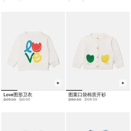
Love图形卫衣
图案口袋棉质开衫
价格从
下降至
价格从
下降至
$105.00
$63.00
$180.00
$108.00