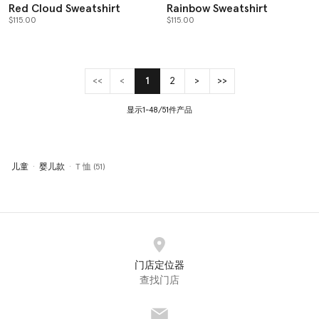
Red Cloud Sweatshirt
Rainbow Sweatshirt
$115.00
$115.00
<<
<
1
2
>
>>
(current)
显示1-48/51件产品
儿童
婴儿款
T 恤 (51)
门店定位器
查找门店