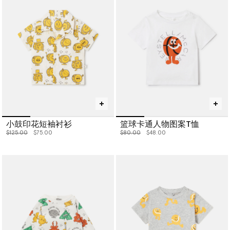
小鼓印花短袖衬衫
篮球卡通人物图案T恤
价格从
下降至
价格从
下降至
$125.00
$75.00
$80.00
$48.00