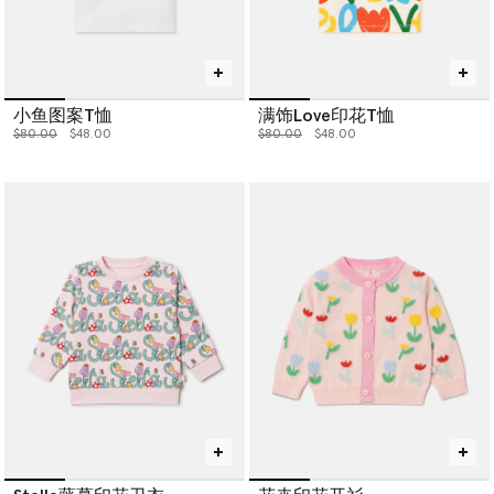
小鱼图案T恤
满饰Love印花T恤
价格从
下降至
价格从
下降至
$80.00
$48.00
$80.00
$48.00