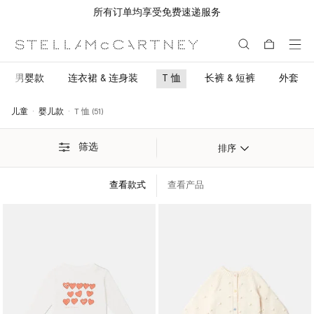
所有订单均享受免费速递服务
跳转至主要内容
跳转至脚注内容
男婴款
连衣裙 & 连身装
T 恤
长裤 & 短裤
外套
儿童
婴儿款
T 恤 (51)
筛选
排序
查看款式
查看产品