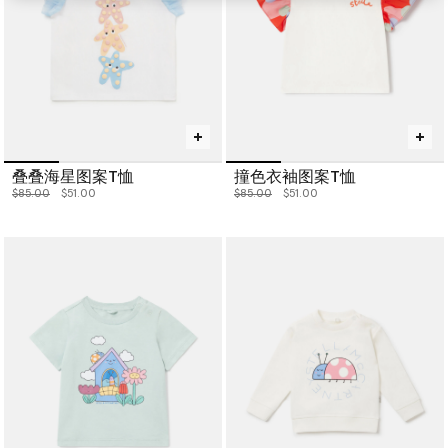
叠叠海星图案T恤
撞色衣袖图案T恤
价格从
下降至
价格从
下降至
$85.00
$51.00
$85.00
$51.00