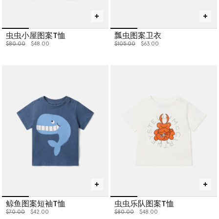
虫虫小屋图案T恤
瓢虫图案卫衣
价格从
下降至
价格从
下降至
$80.00
$48.00
$105.00
$63.00
鲸鱼图案短袖T恤
虫虫乐队图案T恤
价格从
下降至
价格从
下降至
$70.00
$42.00
$80.00
$48.00