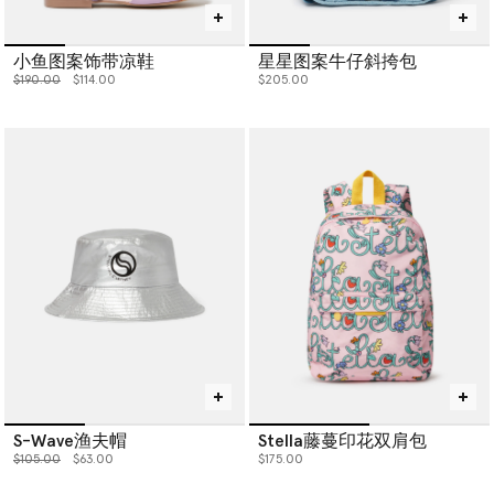
小鱼图案饰带凉鞋
星星图案牛仔斜挎包
价格从
下降至
$190.00
$114.00
$205.00
S-Wave渔夫帽
Stella藤蔓印花双肩包
价格从
下降至
$105.00
$63.00
$175.00