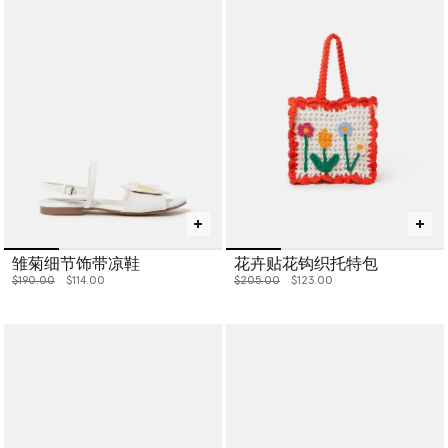
雏菊细节饰带凉鞋
花卉贴花钩织托特包
价格从
下降至
价格从
下降至
$190.00
$114.00
$205.00
$123.00