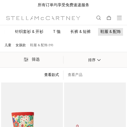
所有订单均享受免费速递服务
跳转至主要内容
跳转至脚注内容
身装
针织套衫 & 开衫
T 恤
长裤 & 短裤
鞋履 & 配饰
儿童
女孩款
鞋履 & 配饰 (19)
筛选
排序
查看款式
查看产品