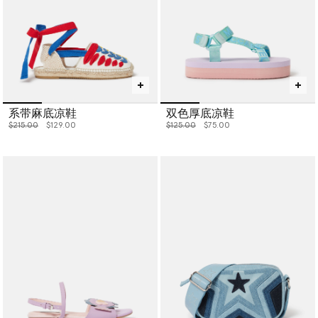
系带麻底凉鞋
双色厚底凉鞋
价格从
下降至
价格从
下降至
$215.00
$129.00
$125.00
$75.00