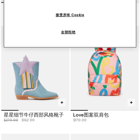
心形刺绣帆布麻底鞋
海星印花双肩包
价格从
下降至
$205.00
$123.00
$170.00
接受所有 Cookie
全部拒绝
星星细节牛仔西部风格靴子
Love图案双肩包
价格从
下降至
$270.00
$162.00
$170.00