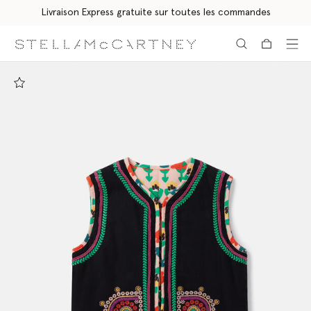
Livraison Express gratuite sur toutes les commandes
Aller au contenu principal
Aller au contenu du bas de page