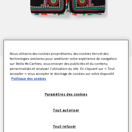
Nous utilisons des cookies propriétaires, des cookies tiers et des
technologies similaires pour améliorer votre expérience de navigation
sur Stella McCartney, vous envoyer des publicités et du contenu
Gilet sans manches avec broderie fleur folklorique
personnalisés et analyser l’utilisation du site. En cliquant sur « Tout
€170.00
accepter » vous accepter le stockage de cookies sur votre dispositif.
Politique des cookies
Couleur
Noir charbon
Paramètres des cookies
sélectionné
Tout autoriser
Sélectionnez la taille
Tout refuser