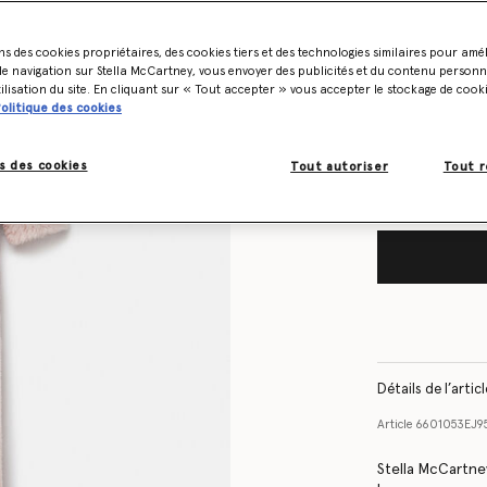
ns des cookies propriétaires, des cookies tiers et des technologies similaires pour amé
Tableau des tail
e navigation sur Stella McCartney, vous envoyer des publicités et du contenu personna
tilisation du site. En cliquant sur « Tout accepter » vous accepter le stockage de cook
olitique des cookies
Soyez informé
Me prévenir lor
s des cookies
Tout autoriser
Tout r
Détails de l’artic
Article
6601053EJ95
Stella McCartney