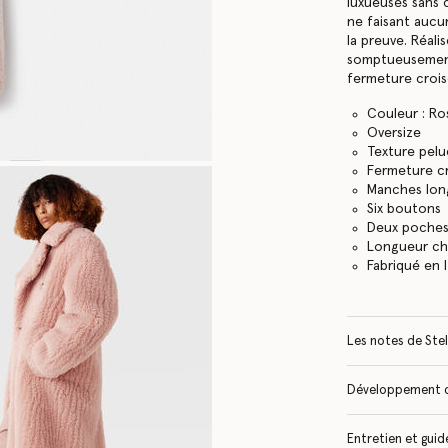
luxueuses sans 
ne faisant aucu
la preuve. Réali
somptueusement 
fermeture croisé
Couleur : R
Oversize
Texture pelu
Fermeture c
Manches lon
Six boutons
Deux poche
Longueur che
Fabriqué en I
Les notes de Stel
Développement 
Entretien et guide