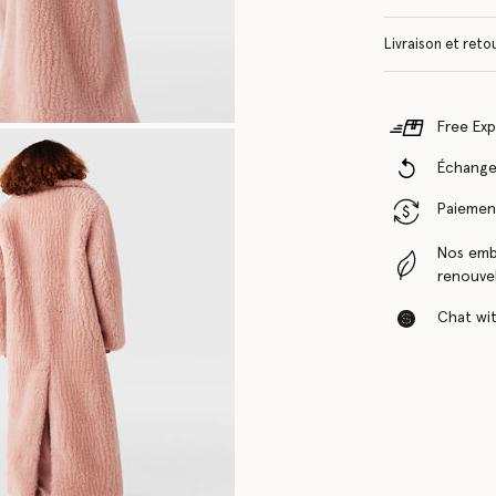
Livraison et reto
Free Exp
Échanges
Paiement
Nos emba
renouvel
Chat with