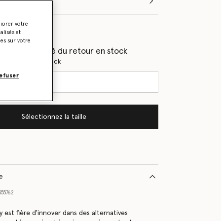
Sélectionnez la taille (Italian)
liorer votre
les
lisés et
ies sur votre
(e) en priorité du retour en stock
s du retour en stock
efuser
Sélectionnez la taille
le
55762
 est fière d'innover dans des alternatives