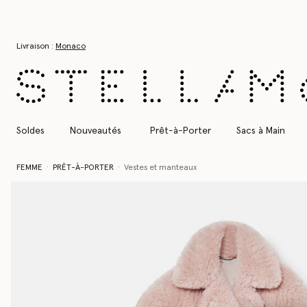
Aller au contenu principal
Aller au contenu du bas de page
Livraison :
Monaco
Soldes
Nouveautés
Prêt-à-Porter
Sacs à Main
FEMME
PRÊT-À-PORTER
Vestes et manteaux