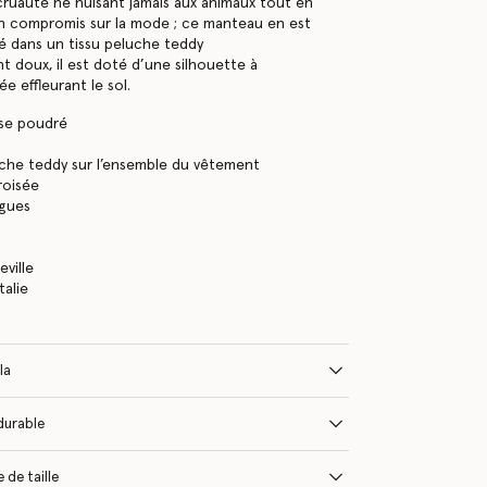
cruauté ne nuisant jamais aux animaux tout en
n compromis sur la mode ; ce manteau en est
sé dans un tissu peluche teddy
doux, il est doté d’une silhouette à
e effleurant le sol.
ose poudré
che teddy sur l’ensemble du vêtement
roisée
gues
s
ville
talie
la
durable
 de taille