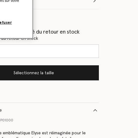
Sélectionnez la taille (Italian)
ies sur votre
les
efuser
(e) en priorité du retour en stock
s du retour en stock
Sélectionnez la taille
le
0P01000
e emblématique Elyse est réimaginée pour le