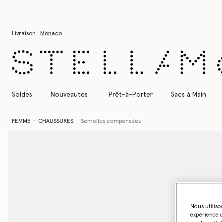
Aller au contenu principal
Aller au contenu du bas de page
Livraison :
Monaco
Soldes
Nouveautés
Prêt-à-Porter
Sacs à Main
FEMME
CHAUSSURES
Semelles compensées
Nous utiliso
expérience d