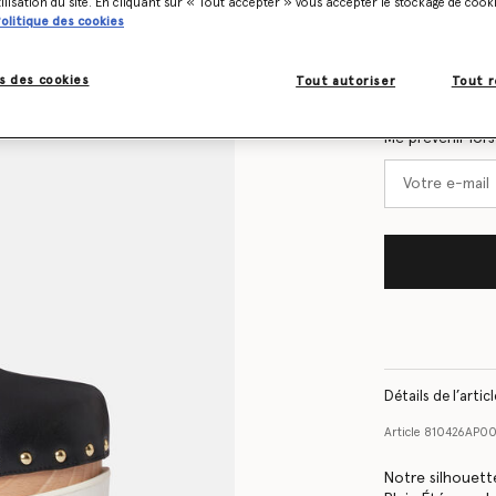
tilisation du site. En cliquant sur « Tout accepter » vous accepter le stockage de cook
olitique des cookies
Tableau des tail
s des cookies
Tout autoriser
Tout r
Soyez informé
Me prévenir lor
Détails de l’artic
Article
810426AP0
Notre silhouett