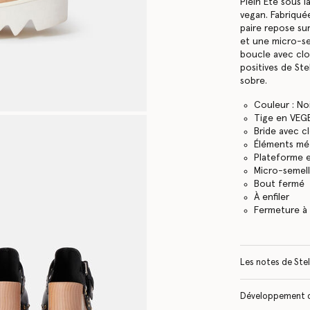
Plein Été sous 
vegan. Fabriquée
paire repose su
et une micro-se
boucle avec clou
positives de Ste
sobre.
Couleur : Noi
Tige en VEG
Bride avec c
Éléments mét
Plateforme e
Micro-semel
Bout fermé
À enfiler
Fermeture à
Les notes de Stel
Développement 