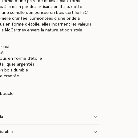
la forme d’une paire de mules à plateforme
s à la main par des artisans en Italie, cette
r une semelle compensée en bois certifié FSC
melle crantée. Surmontées d’une bride à
s en forme d’étoile, elles incarnent les valeurs
lla McCartney envers la nature et son style
r nuit
EA
lous en forme d’étoile
alliques argentés
n bois durable
le crantée
 boucle
la
durable