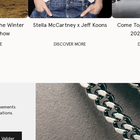
The Winter
Stella McCartney x Jeff Koons
Come To
Show
202
E
DISCOVER MORE
énements
ations.
Valider