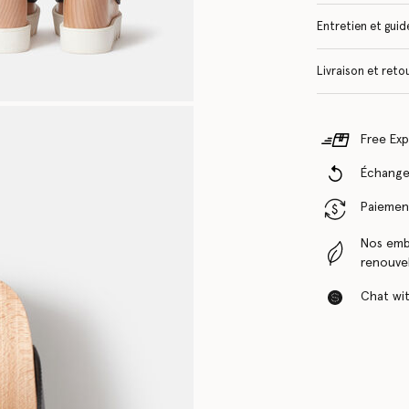
Entretien et guide
Livraison et reto
Free Exp
Échanges
Paiement
Nos emba
renouvel
Chat with