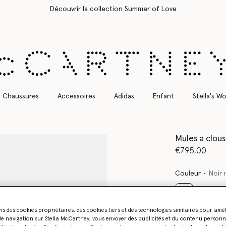
Livraison Express gratuite sur toutes les commandes
Chaussures
Accessoires
Adidas
Enfant
Stella's Wo
Mules a clous
€795.00
Couleur
Noir 
sélectionné
ns des cookies propriétaires, des cookies tiers et des technologies similaires pour amé
e navigation sur Stella McCartney, vous envoyer des publicités et du contenu personna