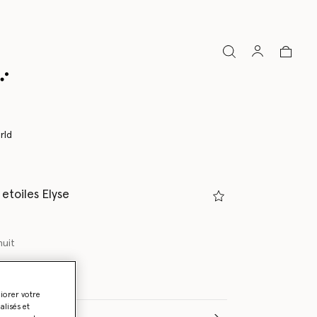
rld
 etoiles Elyse
nuit
liorer votre
lisés et