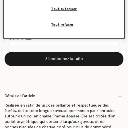
Tableau des tailles
Tout autoriser
Soyez informé(e) en priorité du retour en stock
Tout refuser
Me prévenir lors du retour en stock
Sélectionnez la taille
Détails de l’article
Réalisée en satin de viscose brillante et respectueuse des
forêts, cette robe longue soyeuse commence par s'enrouler
autour d'un col en chaîne Frayme épaisse. Elle est dotée d'un
ourlet asymétrique qui descend jusqu'aux genoux et de
poches plaquées de chaque côté pour plus de commodité.