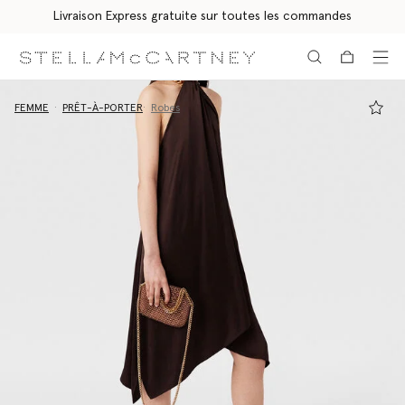
Livraison Express gratuite sur toutes les commandes
Aller au contenu principal
Aller au contenu du bas de page
FEMME
PRÊT-À-PORTER
Robes