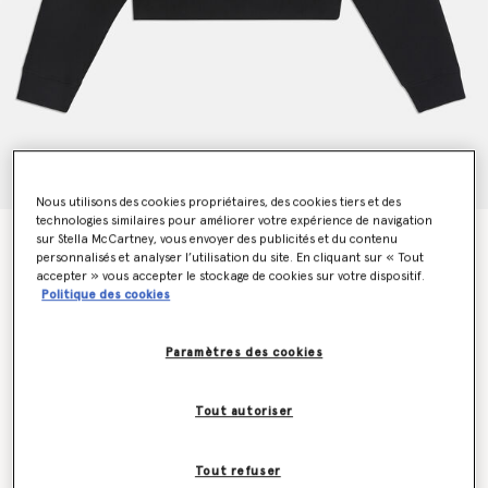
Nous utilisons des cookies propriétaires, des cookies tiers et des
technologies similaires pour améliorer votre expérience de navigation
sur Stella McCartney, vous envoyer des publicités et du contenu
Sweat-shirt Stella Stella McCartney 2001.
personnalisés et analyser l’utilisation du site. En cliquant sur « Tout
€495.00
accepter » vous accepter le stockage de cookies sur votre dispositif.
Politique des cookies
Couleur
Noir
Paramètres des cookies
sélectionné
Tout autoriser
Sélectionnez la taille (Italian)
Tout refuser