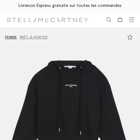
Livraison Express gratuite sur toutes les commandes
Aller au contenu principal
Aller au contenu du bas de page
FEMME
PRÊT-À-PORTER