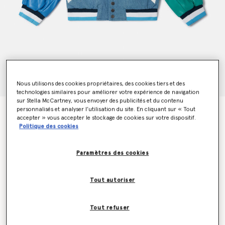
Nous utilisons des cookies propriétaires, des cookies tiers et des
technologies similaires pour améliorer votre expérience de navigation
sur Stella McCartney, vous envoyer des publicités et du contenu
personnalisés et analyser l’utilisation du site. En cliquant sur « Tout
Veste bomber universitaire avec broderie initiales
accepter » vous accepter le stockage de cookies sur votre dispositif.
marque
Politique des cookies
Prix réduit à partir de
jusqu’à
€240.00
€144.00
Paramètres des cookies
Couleur
Multicolore
Tout autoriser
sélectionné
Tout refuser
Sélectionnez la taille