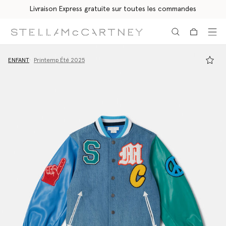
Livraison Express gratuite sur toutes les commandes
Aller au contenu principal
Aller au contenu du bas de page
ENFANT
Printemp Été 2025