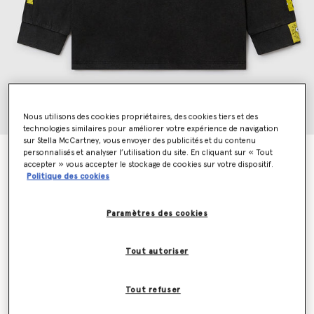
Nous utilisons des cookies propriétaires, des cookies tiers et des
technologies similaires pour améliorer votre expérience de navigation
sur Stella McCartney, vous envoyer des publicités et du contenu
personnalisés et analyser l’utilisation du site. En cliquant sur « Tout
T shirt graphique a manches longues Bob l eponge
accepter » vous accepter le stockage de cookies sur votre dispositif.
Prix réduit à partir de
jusqu’à
€80.00
€48.00
Politique des cookies
Paramètres des cookies
Couleur
Noir
Tout autoriser
sélectionné
Tout refuser
Sélectionnez la taille