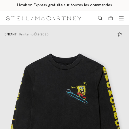
Livraison Express gratuite sur toutes les commandes
Aller au contenu principal
Aller au contenu du bas de page
ENFANT
Printemp Été 2025