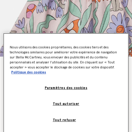
Nous utilisons des cookies propriétaires, des cookies tiers et des
technologies similaires pour améliorer votre expérience de navigation
sur Stella McCartney, vous envoyer des publicités et du contenu
personnalisés et analyser l’utilisation du site. En cliquant sur « Tout
Robe plissee a mancherons avec imprime foret
accepter » vous accepter le stockage de cookies sur votre dispositif.
Prix réduit à partir de
jusqu’à
€75.00
€45.00
Politique des cookies
Paramètres des cookies
Couleur
Rose
Tout autoriser
sélectionné
Tout refuser
Sélectionnez la taille (Months)