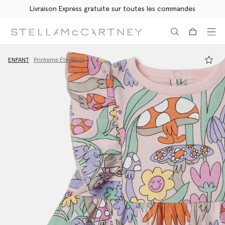
Livraison Express gratuite sur toutes les commandes
Aller au contenu principal
Aller au contenu du bas de page
ENFANT
Printemp Été 2025