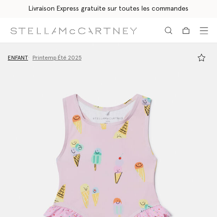
Livraison Express gratuite sur toutes les commandes
Aller au contenu principal
Aller au contenu du bas de page
ENFANT
Printemp Été 2025