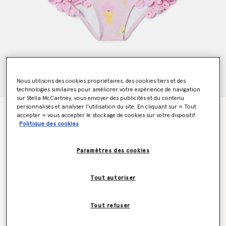
Nous utilisons des cookies propriétaires, des cookies tiers et des
technologies similaires pour améliorer votre expérience de navigation
sur Stella McCartney, vous envoyer des publicités et du contenu
personnalisés et analyser l’utilisation du site. En cliquant sur « Tout
Maillot de bain avec imprime glace
accepter » vous accepter le stockage de cookies sur votre dispositif.
Prix réduit à partir de
jusqu’à
€75.00
€45.00
Politique des cookies
Paramètres des cookies
Couleur
Rose
Tout autoriser
sélectionné
Tout refuser
Sélectionnez la taille (Months)