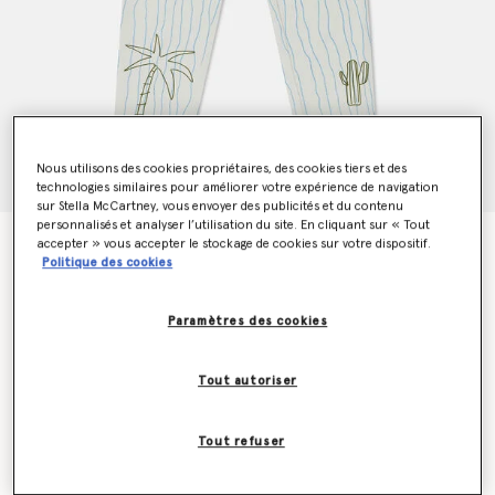
Nous utilisons des cookies propriétaires, des cookies tiers et des
technologies similaires pour améliorer votre expérience de navigation
sur Stella McCartney, vous envoyer des publicités et du contenu
personnalisés et analyser l’utilisation du site. En cliquant sur « Tout
Jean avec imprime skateboard
accepter » vous accepter le stockage de cookies sur votre dispositif.
Politique des cookies
Prix réduit à partir de
jusqu’à
€130.00
€78.00
Paramètres des cookies
Couleur
Crème
Tout autoriser
sélectionné
Tout refuser
Sélectionnez la taille